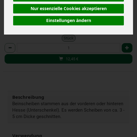
(24,90 € / kg)
Nur essenzielle Cookies akzeptieren
inkl. 7% MwSt.
Einstellungen ändern
Stück
Anzahl
12,45
€
Beschreibung
Beinscheiben stammen aus der vorderen oder hinteren
Hesse (Unterschenkel). Es werden Scheiben von ca. 3 -
5 cm Dicke geschnitten.
Verwendung