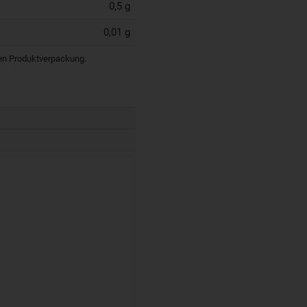
0,5 g
0,01 g
igen Produktverpackung.