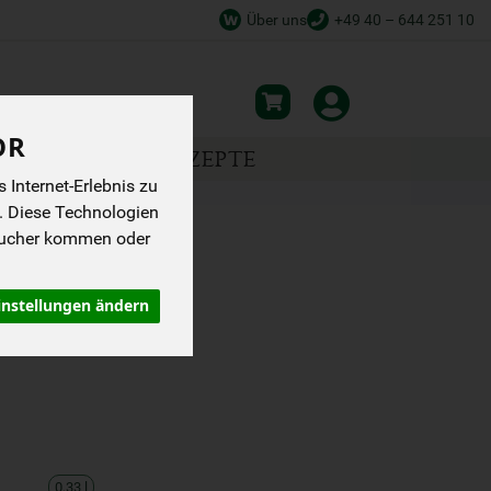
Über uns
+49 40 – 644 251 10
OR
NSPIRATION
REZEPTE
Internet-Erlebnis zu
. Diese Technologien
sucher kommen oder
BIER
instellungen ändern
0,33 l