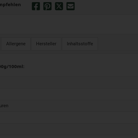
mpfehlen
Allergene
Hersteller
Inhaltsstoffe
00g/100ml:
uren