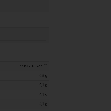
**
77 kJ / 18 kcal
0,5 g
0,1 g
4,1 g
4,1 g