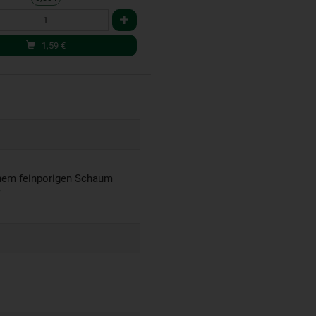
1,59
€
einem feinporigen Schaum