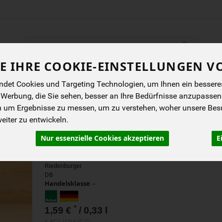
Produkt
E IHRE COOKIE-EINSTELLUNGEN V
ENES
BIOKISTEN
ANGEBOTE
NEUES
I
det Cookies und Targeting Technologien, um Ihnen ein besseres 
 Werbung, die Sie sehen, besser an Ihre Bedürfnisse anzupassen
m um Ergebnisse zu messen, um zu verstehen, woher unsere Be
RIEDENBURGER DINKEL
iter zu entwickeln.
(ALKOHOLFREI)
Nur essenzielle Cookies akzeptieren
E
Harmonisch-mildes alkoholfreies
Urgetreidebier, naturtrüb. Bioland-zertifiziert
Riedenburger
DB
Handelsklasse
--
*
1,59 €
/ 0,33 l