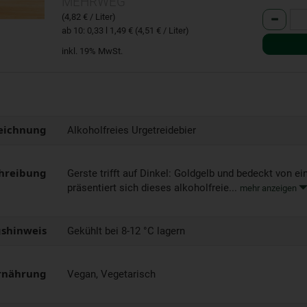
MEHRWEG
Anzahl
(4,82 € / Liter)
ab 10: 0,33 l 1,49 € (4,51 € / Liter)
inkl. 19% MwSt.
eichnung
Alkoholfreies Urgetreidebier
hreibung
Gerste trifft auf Dinkel: Goldgelb und bedeckt von 
präsentiert sich dieses alkoholfreie...
mehr anzeigen
shinweis
Gekühlt bei 8-12 °C lagern
rnährung
Vegan, Vegetarisch