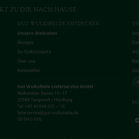
KT ZU DIR NACH HAUSE
GUT WULKSFELDE ENTDECKEN
VE
Unsere Biokisten
Im
Rezepte
Da
So funktioniert’s
AG
Über uns
Bar
Newsletter
Zer
↩
Gut Wulksfelde Lieferservice GmbH
Wulksfelder Damm 15–17
22889 Tangstedt / Hamburg
FO
Tel. +49 40 644 251 – 10
lieferservice@gut-wulksfelde.de
DE-ÖKO-006