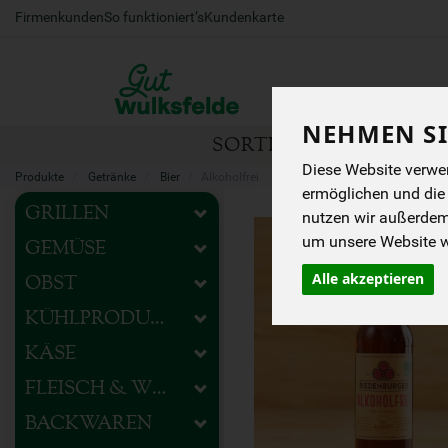
Firmenkunden
So funktioniert’s
Kundenkarte
NEHMEN SI
SORTIMENT
HOFEIG
Diese Website verwen
Produkte
Getränke
Bier
Alkoholfrei
ermöglichen und die
GRILLEN
nutzen wir außerde
um unsere Website we
GEMÜSE
Alle akzeptieren
OBST
KÜHLPRODUKTE
KÄSE
FLEISCH & WURST
BACKWAREN