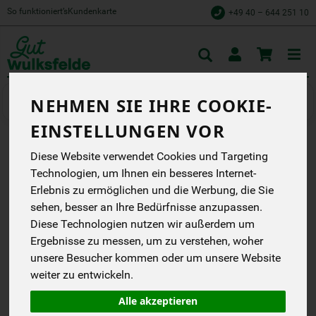
So funktioniert’s
Kundenkarte
+49 40 – 644 251 10
Toggle
cart
NEHMEN SIE IHRE COOKIE-
Getränke
Spirituosen
EINSTELLUNGEN VOR
Diese Website verwendet Cookies und Targeting
GUTSKÜCHE
Technologien, um Ihnen ein besseres Internet-
WULKSFELDER ROGGEN
Erlebnis zu ermöglichen und die Werbung, die Sie
sehen, besser an Ihre Bedürfnisse anzupassen.
BRAND
Diese Technologien nutzen wir außerdem um
Gutsküche
Ergebnisse zu messen, um zu verstehen, woher
EG
unsere Besucher kommen oder um unsere Website
weiter zu entwickeln.
*
39,95 €
/ 0,5 l
(79,90 € / Liter)
Alle akzeptieren
alc. 40,0% vol.