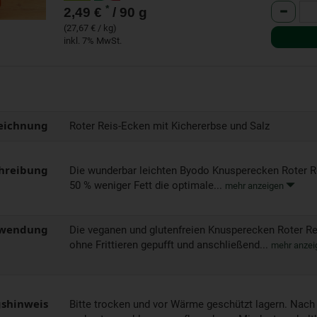
Anzahl
*
2,49 €
/ 90 g
(27,67 € / kg)
inkl. 7% MwSt.
eichnung
Roter Reis-Ecken mit Kichererbse und Salz
hreibung
Die wunderbar leichten Byodo Knusperecken Roter Re
50 % weniger Fett die optimale...
mehr anzeigen
wendung
Die veganen und glutenfreien Knusperecken Roter R
ohne Frittieren gepufft und anschließend...
mehr anze
shinweis
Bitte trocken und vor Wärme geschützt lagern. Nach