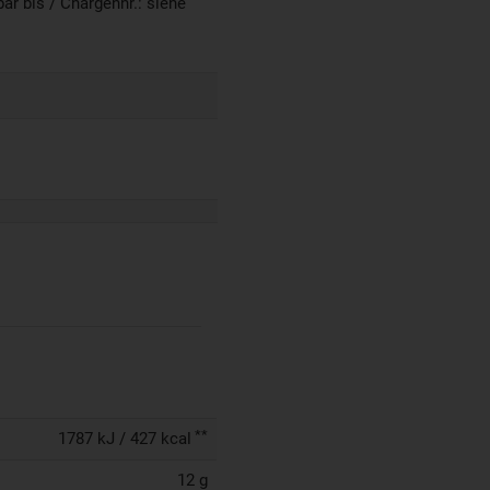
r bis / Chargennr.: siehe
**
1787 kJ / 427 kcal
12 g