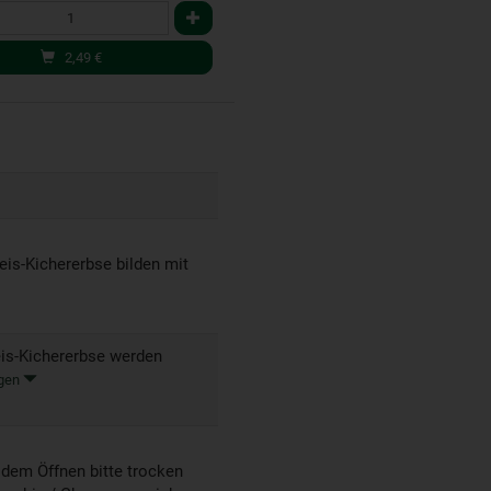
2,49
€
is-Kichererbse bilden mit
eis-Kichererbse werden
igen
 dem Öffnen bitte trocken