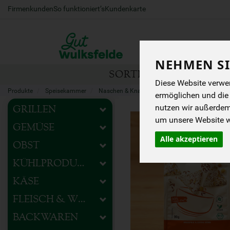
Firmenkunden
So funktioniert’s
Kundenkarte
NEHMEN SI
SORTIMENT
HOFEIG
Diese Website verwen
Produkte
Speisekammer
Naschen & Knabbern
Würziges
ermöglichen und die
nutzen wir außerde
GRILLEN
um unsere Website we
GEMÜSE
Alle akzeptieren
OBST
KÜHLPRODUKTE
KÄSE
FLEISCH & WURST
BACKWAREN