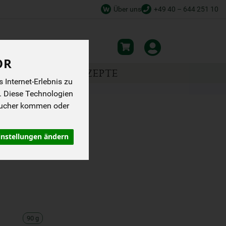
Über uns
+49 40 – 644 251 10
OR
NSPIRATION
REZEPTE
Internet-Erlebnis zu
. Diese Technologien
sucher kommen oder
REIS
instellungen ändern
90 g