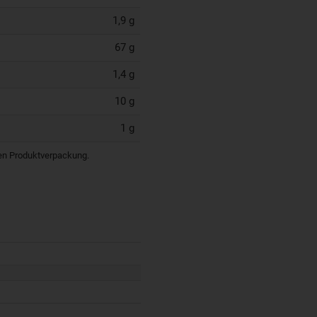
1,9 g
67 g
1,4 g
10 g
1 g
igen Produktverpackung.