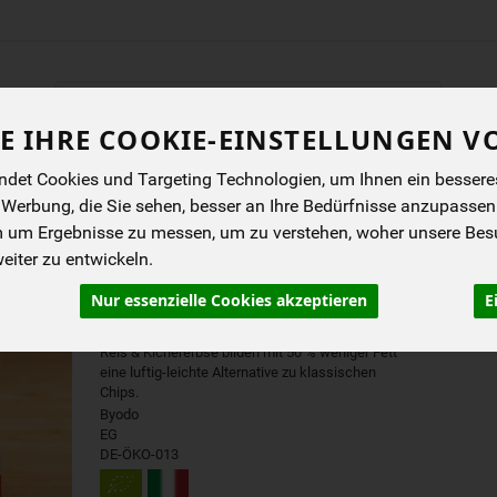
Produkt
E IHRE COOKIE-EINSTELLUNGEN V
ENES
BIOKISTEN
ANGEBOTE
NEUES
I
det Cookies und Targeting Technologien, um Ihnen ein besseres 
 Werbung, die Sie sehen, besser an Ihre Bedürfnisse anzupassen
m um Ergebnisse zu messen, um zu verstehen, woher unsere Be
KNUSPERECKEN ROTER 
iter zu entwickeln.
KICHERERBSE
Nur essenzielle Cookies akzeptieren
E
Die würzigen Byodo Knusperecken aus rotem
Reis & Kichererbse bilden mit 50 % weniger Fett
eine luftig-leichte Alternative zu klassischen
Chips.
Byodo
EG
DE-ÖKO-013