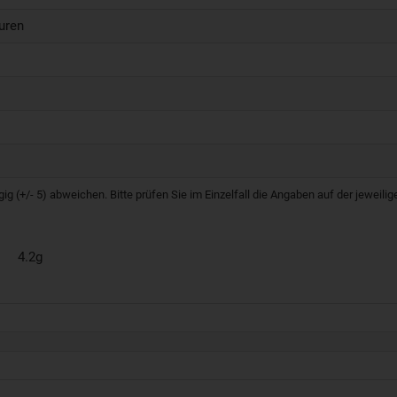
uren
g (+/- 5) abweichen. Bitte prüfen Sie im Einzelfall die Angaben auf der jeweil
4.2g