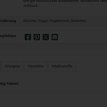
und gut verschlossen aufbewahren. Mindestens haltba
Aufdruck
rnährung
Koscher, Vegan, Vegetarisch, Glutenfrei
mpfehlen
Allergene
Hersteller
Inhaltsstoffe
00g/100ml: