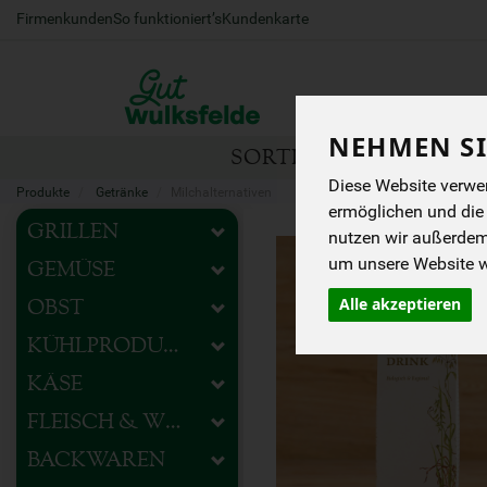
Firmenkunden
So funktioniert’s
Kundenkarte
NEHMEN SI
SORTIMENT
HOFEIG
Diese Website verwen
Produkte
Getränke
Milchalternativen
ermöglichen und die
GRILLEN
nutzen wir außerde
um unsere Website we
GEMÜSE
Alle akzeptieren
OBST
KÜHLPRODUKTE
KÄSE
FLEISCH & WURST
BACKWAREN