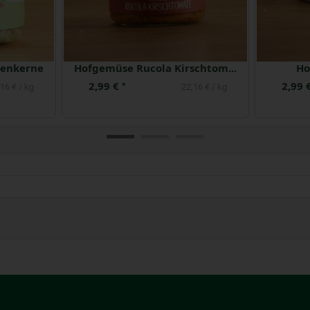
 g
Sojade Natural ohne Zuckerzusatz
2,29 €
3,99 
*
96 € / kg
5,73 € / kg