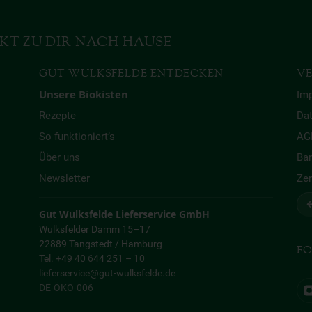
KT ZU DIR NACH HAUSE
GUT WULKSFELDE ENTDECKEN
VE
Unsere Biokisten
Im
Rezepte
Da
So funktioniert’s
AG
Über uns
Bar
Newsletter
Zer
↩
Gut Wulksfelde Lieferservice GmbH
Wulksfelder Damm 15–17
22889 Tangstedt / Hamburg
FO
Tel. +49 40 644 251 – 10
lieferservice@gut-wulksfelde.de
DE-ÖKO-006