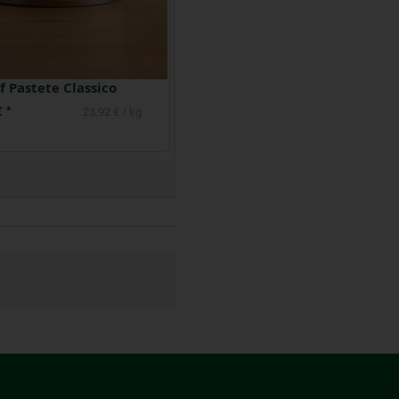
Schmalz-Töpfle Zwiebeln und Äpfeln vegan
Streichs drauf ''Arrabitom'' 160 g
€
2,99 €
*
*
26,60 € / kg
18,69 € / kg