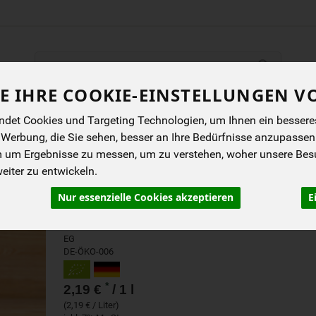
Produkt
E IHRE COOKIE-EINSTELLUNGEN V
ENES
BIOKISTEN
ANGEBOTE
NEUES
I
det Cookies und Targeting Technologien, um Ihnen ein besseres 
 Werbung, die Sie sehen, besser an Ihre Bedürfnisse anzupassen
m um Ergebnisse zu messen, um zu verstehen, woher unsere Be
HAMFELDER FRISCHER 
iter zu entwickeln.
Nur essenzielle Cookies akzeptieren
E
Bio-Haferdrink aus Norddeutschland
Hamfelder Hof
EG
DE-ÖKO-006
*
2,19 €
/ 1 l
(2,19 € / Liter)