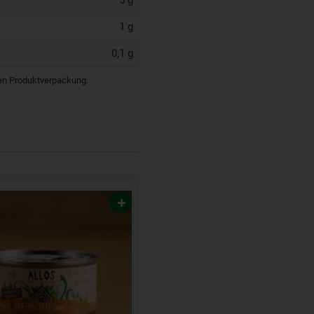
1 g
0,1 g
igen Produktverpackung.