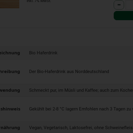
inkl. 7% MwSt.
Anzahl
eichnung
Bio Haferdrink
hreibung
Der Bio-Haferdrink aus Norddeutschland
wendung
Schmeckt pur, im Müsli und Kaffee; auch zum Koche
shinweis
Gekühlt bei 2-8 °C lagern Emfohlen nach 3 Tagen zu 
rnährung
Vegan, Vegetarisch, Laktosefrei, ohne Schweinefleis