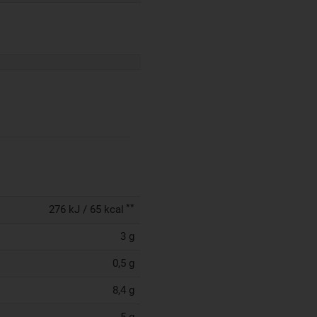
**
276 kJ / 65 kcal
3 g
0,5 g
8,4 g
5 g