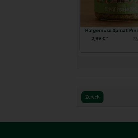
Hof Pastete Classico
Samba Dark 250
2,99 €
5,99 €
*
*
23,92 € / kg
23,
Zurück