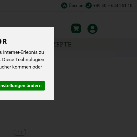
Über uns
+49 40 – 644 251 10
OR
NSPIRATION
REZEPTE
Internet-Erlebnis zu
. Diese Technologien
sucher kommen oder
HAFERDRINK
instellungen ändern
1 l