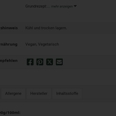
Grundrezept:...
mehr anzeigen
shinweis
Kühl und trocken lagern.
rnährung
Vegan, Vegetarisch
mpfehlen
Allergene
Hersteller
Inhaltsstoffe
00g/100ml: