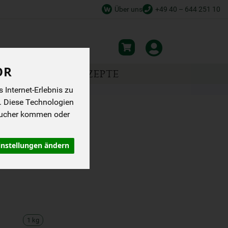
Über uns
+49 40 – 644 251 10
OR
NSPIRATION
REZEPTE
Internet-Erlebnis zu
. Diese Technologien
sucher kommen oder
instellungen ändern
1 kg