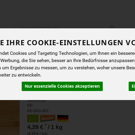
Produkt
E IHRE COOKIE-EINSTELLUNGEN V
ENES
BIOKISTEN
ANGEBOTE
NEUES
I
det Cookies und Targeting Technologien, um Ihnen ein besseres 
 Werbung, die Sie sehen, besser an Ihre Bedürfnisse anzupassen
m um Ergebnisse zu messen, um zu verstehen, woher unsere Be
DINKELMEHL 630
iter zu entwickeln.
Für helles Gebäck, Pizzateig, Kuchen, Brot und
Nur essenzielle Cookies akzeptieren
E
Brötchen
Spielberger
DD
DE-ÖKO-007
*
4,39 €
/ 1 kg
(4,39 € / kg)