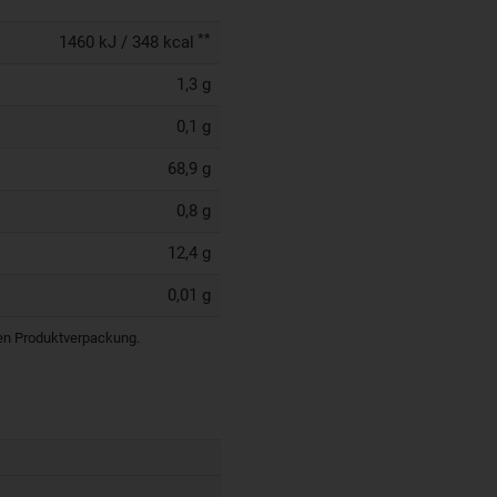
**
1460 kJ / 348 kcal
1,3 g
0,1 g
68,9 g
0,8 g
12,4 g
0,01 g
igen Produktverpackung.