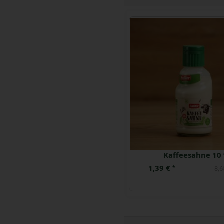
Schwedenmilch Vanille 0,5 l
Kaffeesahne 10
1,99 €
1,39 €
*
*
3,98 € / Liter
8,6