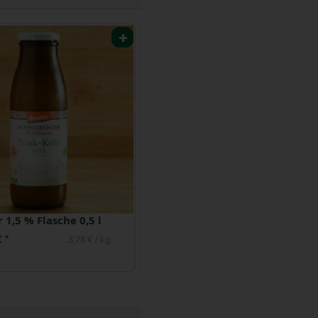
r 1,5 % Flasche 0,5 l
Laktosefreie 3,5 % H-Milch 1l
€
3,49 €
*
*
3,78 € / kg
3,49 € / Liter