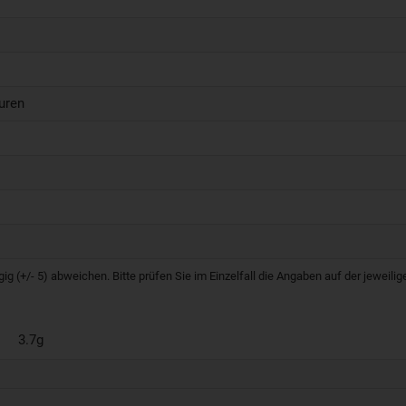
uren
g (+/- 5) abweichen. Bitte prüfen Sie im Einzelfall die Angaben auf der jeweil
3.7g