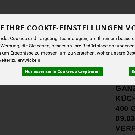
Produkt
E IHRE COOKIE-EINSTELLUNGEN V
det Cookies und Targeting Technologien, um Ihnen ein besseres 
ENES
BIOKISTEN
ANGEBOTE
NEUES
I
 Werbung, die Sie sehen, besser an Ihre Bedürfnisse anzupassen
m um Ergebnisse zu messen, um zu verstehen, woher unsere Be
iter zu entwickeln.
Nur essenzielle Cookies akzeptieren
E
PRO
GAN
KÜCH
400 
09.03
VER