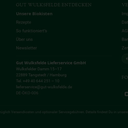
GUT WULKSFELDE ENTDECKEN
VE
Unsere Biokisten
Im
Rezepte
Da
So funktioniert’s
AG
Über uns
Bar
Newsletter
Zer
↩
Gut Wulksfelde Lieferservice GmbH
Wulksfelder Damm 15–17
22889 Tangstedt / Hamburg
FO
Tel. +49 40 644 251 – 10
lieferservice@gut-wulksfelde.de
DE-ÖKO-006
 zuzüglich Versandkosten und optionaler Servicegebühren. Details findest Du in unser