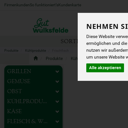
Firmenkunden
So funktioniert’s
Kundenkarte
NEHMEN SI
Diese Website verwen
SORTIMENT
HOFEIG
ermöglichen und die
nutzen wir außerde
Produkte
Kühlprodukte
Frischfisch
um unsere Website we
Produkte
Kühlprodukte
Frischfisch
Alle akzeptieren
GRILLEN
GEMÜSE
OBST
KÜHLPRODUKTE
KÄSE
FLEISCH & WURST