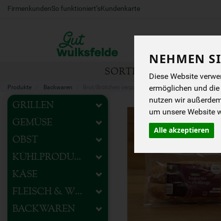
Firmenkunden
So funktioniert’s
Kundenkarte
NEHMEN SI
SORTIMENT
HOFEIG
Diese Website verwen
ermöglichen und die
Produkte
Backwaren
Brot/Brötchen verpackt
nutzen wir außerde
GRILLEN
um unsere Website we
GEMÜSE
Alle akzeptieren
OBST
KÜHLPRODUKTE
KÄSE
FLEISCH & WURST
BACKWAREN