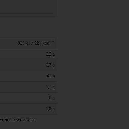
**
925 kJ / 221 kcal
2,2 g
0,7 g
42 g
1,1 g
8 g
1,3 g
igen Produktverpackung.