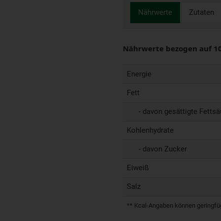
Nährwerte
Zutaten
Nährwerte bezogen auf 1
Energie
Fett
- davon gesättigte Fettsä
Kohlenhydrate
- davon Zucker
Eiweiß
Salz
** Kcal-Angaben können geringfügi