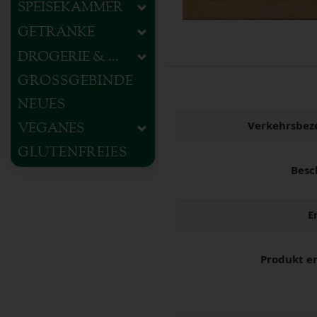
SPEISEKAMMER
GETRÄNKE
DROGERIE & HAUSHALT
GROSSGEBINDE
NEUES
Verkehrsbez
VEGANES
GLUTENFREIES
Besc
E
Produkt e