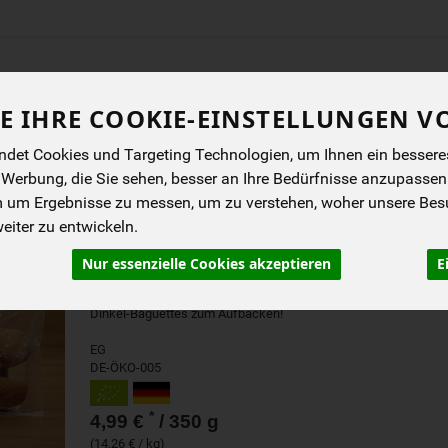
Produkt
E IHRE COOKIE-EINSTELLUNGEN V
ENES
BIOKISTEN
ANGEBOTE
NEUES
I
det Cookies und Targeting Technologien, um Ihnen ein besseres 
 Werbung, die Sie sehen, besser an Ihre Bedürfnisse anzupassen
m um Ergebnisse zu messen, um zu verstehen, woher unsere Be
iter zu entwickeln.
DINKEL BAGUETTE ZUM
2 STÜCK
Nur essenzielle Cookies akzeptieren
E
Dinkel-Baguettes zum Aufbacken!
EG
DE-ÖKO-005
*
4,99 €
/ 350 g
(14,26 € / kg)