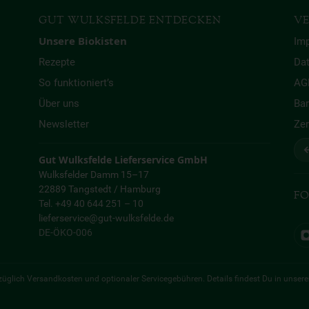
GUT WULKSFELDE ENTDECKEN
VE
Unsere Biokisten
Im
Rezepte
Da
So funktioniert’s
AG
Über uns
Bar
Newsletter
Zer
↩
Gut Wulksfelde Lieferservice GmbH
Wulksfelder Damm 15–17
22889 Tangstedt / Hamburg
FO
Tel. +49 40 644 251 – 10
lieferservice@gut-wulksfelde.de
DE-ÖKO-006
 zuzüglich Versandkosten und optionaler Servicegebühren. Details findest Du in unser