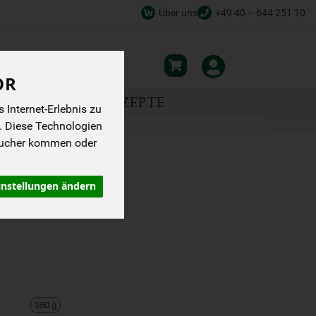
Über uns
+49 40 – 644 251 10
OR
NSPIRATION
REZEPTE
Internet-Erlebnis zu
. Diese Technologien
sucher kommen oder
 AUFBACKEN
instellungen ändern
350 g