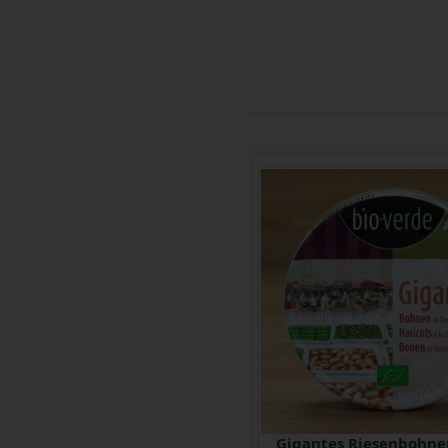
Artischockenherzen in Olivenöl 120 g