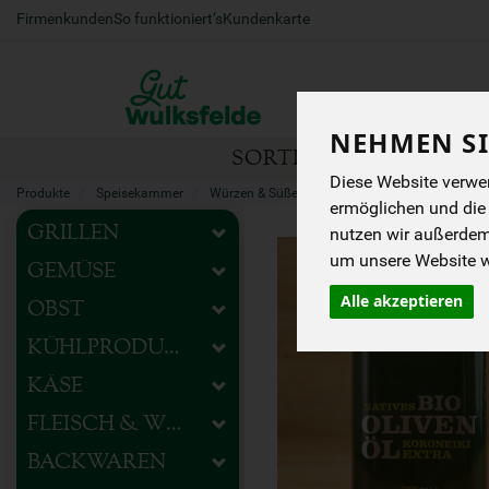
Firmenkunden
So funktioniert’s
Kundenkarte
NEHMEN SI
SORTIMENT
HOFEIG
Diese Website verwen
Produkte
Speisekammer
Würzen & Süßen
Essig, Öl & Dressing
ermöglichen und die
GRILLEN
nutzen wir außerde
um unsere Website we
GEMÜSE
Alle akzeptieren
OBST
KÜHLPRODUKTE
KÄSE
FLEISCH & WURST
BACKWAREN