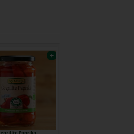
egrillte Paprika
Dolmas Weinblätter gefüllt mit Reis