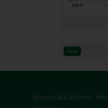
5,99 €
3,89 €
*
*
49,92 € / kg
21,
Zurück
BIO AUS ÜBERZEUGUNG, DIRE