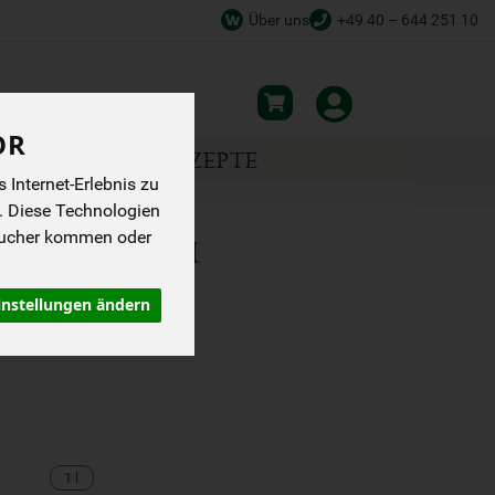
Über uns
+49 40 – 644 251 10
OR
NSPIRATION
REZEPTE
Internet-Erlebnis zu
. Diese Technologien
sucher kommen oder
A KORONEIKI
instellungen ändern
1 l