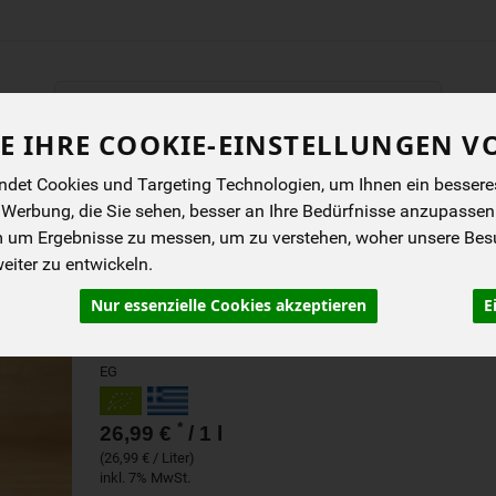
Produkt
E IHRE COOKIE-EINSTELLUNGEN V
ENES
BIOKISTEN
ANGEBOTE
NEUES
I
det Cookies und Targeting Technologien, um Ihnen ein besseres 
 Werbung, die Sie sehen, besser an Ihre Bedürfnisse anzupassen
m um Ergebnisse zu messen, um zu verstehen, woher unsere Be
OLIVENÖL NATIV EXTR
iter zu entwickeln.
1 L
Nur essenzielle Cookies akzeptieren
E
Greek Roots
EG
*
26,99 €
/ 1 l
(26,99 € / Liter)
inkl. 7% MwSt.