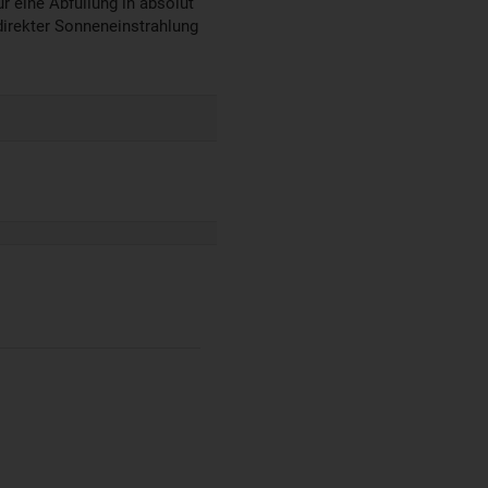
r eine Abfüllung in absolut
direkter Sonneneinstrahlung