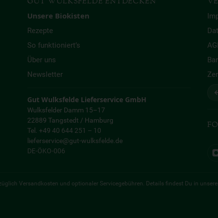
GUT WULKSFELDE ENTDECKEN
VE
Unsere Biokisten
Im
Rezepte
Da
So funktioniert’s
AG
Über uns
Bar
Newsletter
Zer
↩
Gut Wulksfelde Lieferservice GmbH
Wulksfelder Damm 15–17
22889 Tangstedt / Hamburg
FO
Tel. +49 40 644 251 – 10
lieferservice@gut-wulksfelde.de
DE-ÖKO-006
 zuzüglich Versandkosten und optionaler Servicegebühren. Details findest Du in unser