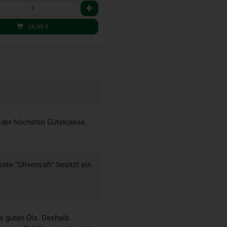
26,99
€
l der höchsten Güteklasse,
te "Olivensaft" besitzt ein
es guten Öls. Deshalb