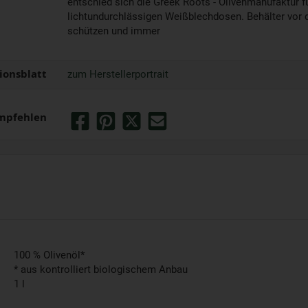
entschied sich die Greek Roots - Olivenmanufaktur fü
lichtundurchlässigen Weißblechdosen. Behälter vor 
schützen und immer
ionsblatt
zum Herstellerportrait
mpfehlen
100 % Olivenöl*
* aus kontrolliert biologischem Anbau
1 l