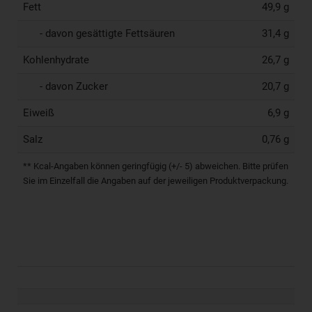
Fett
49,9 g
- davon gesättigte Fettsäuren
31,4 g
Kohlenhydrate
26,7 g
- davon Zucker
20,7 g
Eiweiß
6,9 g
Salz
0,76 g
** Kcal-Angaben können geringfügig (+/- 5) abweichen. Bitte prüfen
Sie im Einzelfall die Angaben auf der jeweiligen Produktverpackung.