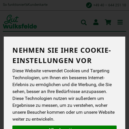
So funktioniert’s
Kundenkarte
+49 40 – 644 251 10
Toggle
cart
Naschen & Knabbern
Schokolade
NEHMEN SIE IHRE COOKIE-
EINSTELLUNGEN VOR
SCHOKOLADE FEINE
Diese Website verwendet Cookies und Targeting
BITTER MALLORCA FLOR
Technologien, um Ihnen ein besseres Internet-
Erlebnis zu ermöglichen und die Werbung, die Sie
DE SAL 75% CACAO
sehen, besser an Ihre Bedürfnisse anzupassen.
PANAMA
Diese Technologien nutzen wir außerdem um
Ergebnisse zu messen, um zu verstehen, woher
Premium Qualität, ohne
Lezithin, 100 % bio
unsere Besucher kommen oder um unsere Website
weiter zu entwickeln.
Vivani
EG