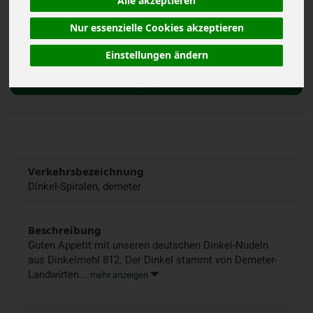
Alle akzeptieren
Nur essenzielle Cookies akzeptieren
500 g
Anzahl
Einstellungen ändern
3,39
€
Verkehrsbezeichnung
Dinkel-Spiralen, demeter
Beschreibung
Guten Appetit mit unseren deutschen Dinkel-Nudeln
aus Dinkelmehl 812. Der Dinkel stammt von Demeter-
Landwirten...
mehr anzeigen