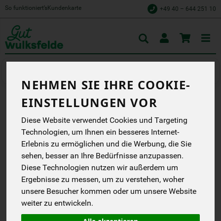
So funktioniert’s
Kundenkarte
+49 40 – 644 251 10
Toggle
cart
Kochen
Nudeln
NEHMEN SIE IHRE COOKIE-
EINSTELLUNGEN VOR
DINKEL-SPIRALEN HELL
Diese Website verwendet Cookies und Targeting
Verpackung 100% Papier,
Technologien, um Ihnen ein besseres Internet-
Demeter-Qualität, Dinkel
Erlebnis zu ermöglichen und die Werbung, die Sie
aus Deutschland
sehen, besser an Ihre Bedürfnisse anzupassen.
Spielberger
DD
Diese Technologien nutzen wir außerdem um
DE-ÖKO-007
Ergebnisse zu messen, um zu verstehen, woher
unsere Besucher kommen oder um unsere Website
*
3,39 €
/ 500 g
weiter zu entwickeln.
(6,78 € / 1 kg)
inkl. 7% MwSt.