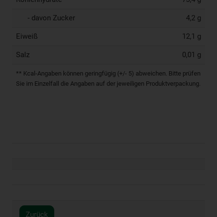
- davon Zucker
4,2 g
Eiweiß
12,1 g
Salz
0,01 g
** Kcal-Angaben können geringfügig (+/- 5) abweichen. Bitte prüfen
Sie im Einzelfall die Angaben auf der jeweiligen Produktverpackung.
Zurück