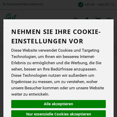
So funktioniert’s
Kundenkarte
+49 40 – 644 251 10
Toggle
cart
NEHMEN SIE IHRE COOKIE-
Gemüse
Salate & Kräuter
EINSTELLUNGEN VOR
Diese Website verwendet Cookies und Targeting
Produkte
Gemüse
Salate & Kräuter
Technologien, um Ihnen ein besseres Internet-
Erlebnis zu ermöglichen und die Werbung, die Sie
PRODUKT
sehen, besser an Ihre Bedürfnisse anzupassen.
"SALAT
Diese Technologien nutzen wir außerdem um
Ergebnisse zu messen, um zu verstehen, woher
KOPFSALAT
unsere Besucher kommen oder um unsere Website
GRÜN
weiter zu entwickeln.
WULKSFELDE"
Alle akzeptieren
NICHT
Nur essenzielle Cookies akzeptieren