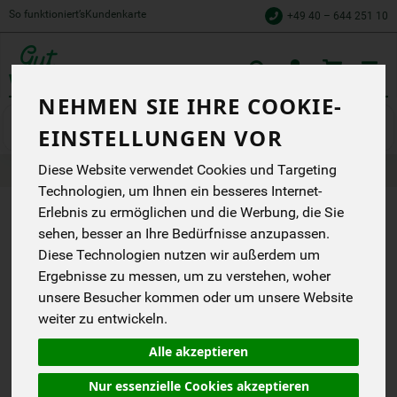
So funktioniert’s
Kundenkarte
+49 40 – 644 251 10
Toggle
cart
NEHMEN SIE IHRE COOKIE-
Gemüse
Salate & Kräuter
EINSTELLUNGEN VOR
Diese Website verwendet Cookies und Targeting
Produkte
Gemüse
Salate & Kräuter
Technologien, um Ihnen ein besseres Internet-
Erlebnis zu ermöglichen und die Werbung, die Sie
PRODUKT
sehen, besser an Ihre Bedürfnisse anzupassen.
"BABYSPINAT
Diese Technologien nutzen wir außerdem um
Ergebnisse zu messen, um zu verstehen, woher
100 G
unsere Besucher kommen oder um unsere Website
WULKSFELDE"
weiter zu entwickeln.
NICHT
Alle akzeptieren
VERFÜGBAR.
Nur essenzielle Cookies akzeptieren