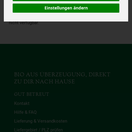
Einstellungen ändern
Das von Dir gesuchte
Produkt ist leider zur Zeit
nicht verfügbar.
BIO AUS ÜBERZEUGUNG, DIREKT
ZU DIR NACH HAUSE
GUT BETREUT
Kontakt
Hilfe & FAQ
Lieferung & Versandkosten
Liefergebiet / PLZ prüfen