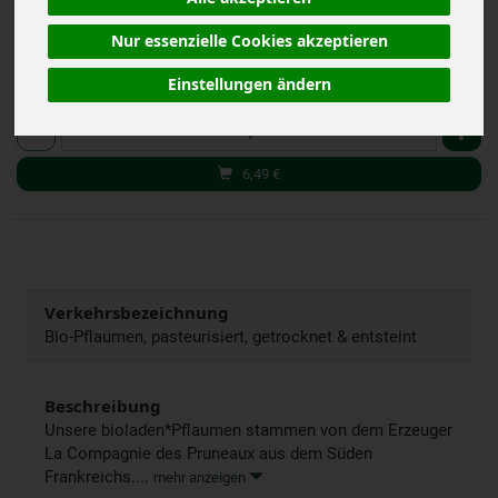
(25,96 € / kg)
inkl. 7% MwSt.
Nur essenzielle Cookies akzeptieren
Einstellungen ändern
250 g
Anzahl
6,49
€
Verkehrsbezeichnung
Bio-Pflaumen, pasteurisiert, getrocknet & entsteint
Beschreibung
Unsere bioladen*Pflaumen stammen von dem Erzeuger
La Compagnie des Pruneaux aus dem Süden
Frankreichs....
mehr anzeigen