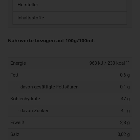
Hersteller
Inhaltsstoffe
Nährwerte bezogen auf 100g/100ml:
**
Energie
963 kJ / 230 kcal
Fett
0,6 g
- davon gesättigte Fettsäuren
0,1 g
Kohlenhydrate
47 g
- davon Zucker
41 g
Eiweiß
2,3 g
Salz
0,02 g