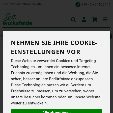
So funktioniert’s
Kundenkarte
+49 40 – 644 251 10
Toggle
cart
Müsli, Nüsse, Trockenfrüchte
Trockenfrüchte
NEHMEN SIE IHRE COOKIE-
EINSTELLUNGEN VOR
FRANZÖSISCHE
Diese Website verwendet Cookies und Targeting
PFLAUMEN
Technologien, um Ihnen ein besseres Internet-
Erlebnis zu ermöglichen und die Werbung, die Sie
pasteurisiert, getrocknet &
sehen, besser an Ihre Bedürfnisse anzupassen.
entsteint
Diese Technologien nutzen wir außerdem um
Weiling bioladen*
EG
Ergebnisse zu messen, um zu verstehen, woher
FR-BIO-10
unsere Besucher kommen oder um unsere Website
weiter zu entwickeln.
*
6,49 €
/ 250 g
Alle akzeptieren