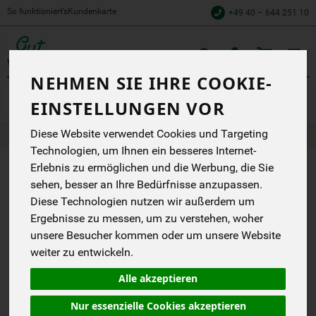
So funktioniert’s
Kundenkarte
+49 40 – 644 251 10
Toggle
NEHMEN SIE IHRE COOKIE-
cart
Obst
Zitrusfrüchte
EINSTELLUNGEN VOR
Diese Website verwendet Cookies und Targeting
Produkte
Obst
Zitrusfrüchte
Technologien, um Ihnen ein besseres Internet-
Erlebnis zu ermöglichen und die Werbung, die Sie
PRODUKT
sehen, besser an Ihre Bedürfnisse anzupassen.
Diese Technologien nutzen wir außerdem um
"ORANGEN
Ergebnisse zu messen, um zu verstehen, woher
BITTERORANGEN"
unsere Besucher kommen oder um unsere Website
NICHT
weiter zu entwickeln.
VERFÜGBAR.
Alle akzeptieren
Nur essenzielle Cookies akzeptieren