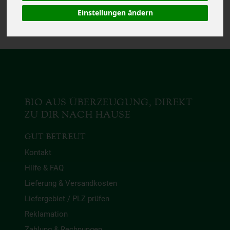
Das von Dir gesuchte Produkt ist
leider zur Zeit nicht verfügbar.
Einstellungen ändern
BIO AUS ÜBERZEUGUNG, DIREKT
ZU DIR NACH HAUSE
GUT BETREUT
Kontakt
Hilfe & FAQ
Lieferung & Versandkosten
Liefergebiet / PLZ prüfen
Reklamation
Zahlung & Rechnungen