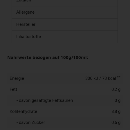
Zutaten
Allergene
Hersteller
Inhaltsstoffe
Nährwerte bezogen auf 100g/100ml:
**
Energie
306 kJ / 73 kcal
Fett
0,2 g
- davon gesättigte Fettsäuren
0 g
Kohlenhydrate
8,8 g
- davon Zucker
0,6 g