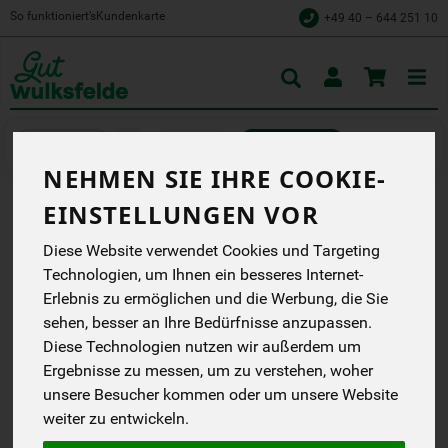
So funktioniert’s
Kundenkarte
+49 40 – 644 251 10
Toggle
cart
Kochen
Konserviertes
NEHMEN SIE IHRE COOKIE-
EINSTELLUNGEN VOR
KIDNEYBOHNEN IM GLAS
Diese Website verwendet Cookies und Targeting
schonend verarbeitet,
Technologien, um Ihnen ein besseres Internet-
einfach genießen
Erlebnis zu ermöglichen und die Werbung, die Sie
NurPuur
sehen, besser an Ihre Bedürfnisse anzupassen.
EG
NL-BIO-01
Diese Technologien nutzen wir außerdem um
Ergebnisse zu messen, um zu verstehen, woher
*
2,29 €
/ 350 g
unsere Besucher kommen oder um unsere Website
weiter zu entwickeln.
(9,96 € / kg)
inkl. 7% MwSt.