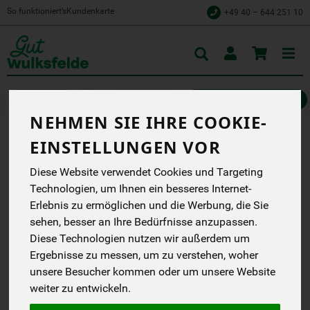
So funktioniert’s
Kundenkarte
+49 40 – 644 251 10
Toggle
cart
Kühlprodukte
Milch und Milchgetränke
NEHMEN SIE IHRE COOKIE-
EINSTELLUNGEN VOR
FRISCHMILCH 4
Diese Website verwendet Cookies und Targeting
JAHRESZEITEN 3,5 % 1 L
Technologien, um Ihnen ein besseres Internet-
Erlebnis zu ermöglichen und die Werbung, die Sie
Diese Milch wird
besonders schonend
sehen, besser an Ihre Bedürfnisse anzupassen.
hergstellt und behält ihre
Diese Technologien nutzen wir außerdem um
natürlichen Inhaltsstoffe
Ergebnisse zu messen, um zu verstehen, woher
DB
unsere Besucher kommen oder um unsere Website
weiter zu entwickeln.
*
2,29 €
/ 1 l