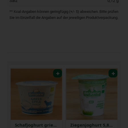
Salz
0,12 g
** Kcal-Angaben können geringfügig (+/- 5) abweichen. Bitte prüfen
Sie im Einzelfall die Angaben auf der jeweiligen Produktverpackung.
%
Schafjoghurt griechische Art 10 %
Ziegenjoghurt 5,8 %