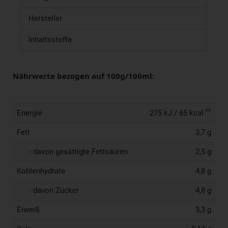
Hersteller
Inhaltsstoffe
Nährwerte bezogen auf 100g/100ml:
**
Energie
275 kJ / 65 kcal
Fett
3,7 g
- davon gesättigte Fettsäuren
2,5 g
Kohlenhydrate
4,8 g
- davon Zucker
4,8 g
Eiweiß
3,3 g