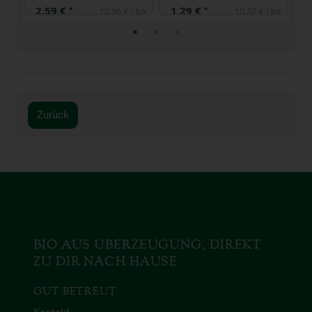
2,59 €
1,29 €
2
*
*
 kg
10,36 € / kg
10,32 € / kg
Zurück
BIO AUS ÜBERZEUGUNG, DIREKT
ZU DIR NACH HAUSE
GUT BETREUT