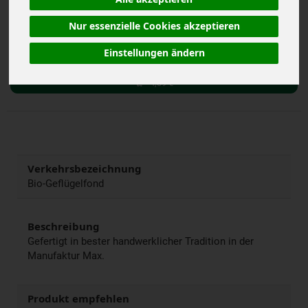
Nur essenzielle Cookies akzeptieren
400 ml
Einstellungen ändern
Anzahl
4,39
€
Verkehrsbezeichnung
Bio-Geflügelfond
Beschreibung
Gefertigt in bester handwerklicher Tradition in der
Manufaktur Max.
Produkt empfehlen