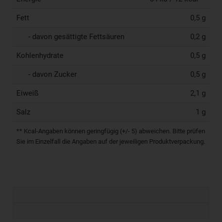
Fett
0,5 g
- davon gesättigte Fettsäuren
0,2 g
Kohlenhydrate
0,5 g
- davon Zucker
0,5 g
Eiweiß
2,1 g
Salz
1 g
** Kcal-Angaben können geringfügig (+/- 5) abweichen. Bitte prüfen
Sie im Einzelfall die Angaben auf der jeweiligen Produktverpackung.