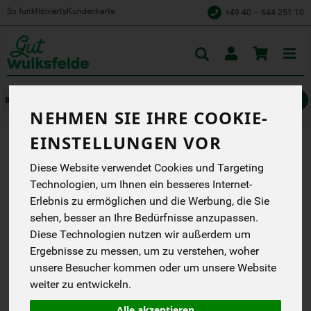
So funktioniert’s
Kundenkarte
+49 40 – 644 251 10
Toggle
cart
Würzen & Süßen
Würzsaucen, Fonds & Pasten
NEHMEN SIE IHRE COOKIE-
EINSTELLUNGEN VOR
GEFLÜGELFOND
Diese Website verwendet Cookies und Targeting
Aus der Manufaktur Max
Technologien, um Ihnen ein besseres Internet-
Erlebnis zu ermöglichen und die Werbung, die Sie
Weiling bioladen*
sehen, besser an Ihre Bedürfnisse anzupassen.
DN
Diese Technologien nutzen wir außerdem um
Ergebnisse zu messen, um zu verstehen, woher
*
4,39 €
/ 400 ml
unsere Besucher kommen oder um unsere Website
(10,98 € / Liter)
inkl. 7% MwSt.
weiter zu entwickeln.
Alle akzeptieren