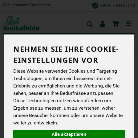
So funktioniert’s
Kundenkarte
+49 40 – 644 251 10
Toggle
cart
Würzen & Süßen
Gewürze & Kräuter
NEHMEN SIE IHRE COOKIE-
EINSTELLUNGEN VOR
THYMIAN 20 G
Diese Website verwendet Cookies und Targeting
Technologien, um Ihnen ein besseres Internet-
Für deftige Suppen,
Schmor- und
Erlebnis zu ermöglichen und die Werbung, die Sie
Kartoffelgerichte, Pasta
sehen, besser an Ihre Bedürfnisse anzupassen.
und mehr.
Diese Technologien nutzen wir außerdem um
Lebensbaum
Ergebnisse zu messen, um zu verstehen, woher
EG
DE-ÖKO-001
unsere Besucher kommen oder um unsere Website
weiter zu entwickeln.
*
2,29 €
/ 20 g
Alle akzeptieren
(114,50 € / kg)