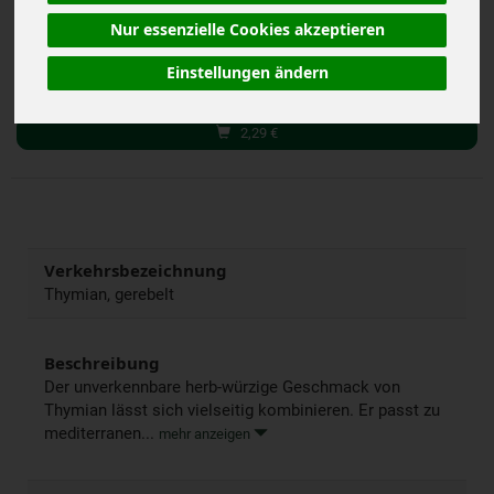
inkl. 7% MwSt.
Nur essenzielle Cookies akzeptieren
20 g
Einstellungen ändern
Anzahl
2,29
€
Verkehrsbezeichnung
Thymian, gerebelt
Beschreibung
Der unverkennbare herb-würzige Geschmack von
Thymian lässt sich vielseitig kombinieren. Er passt zu
mediterranen...
mehr anzeigen