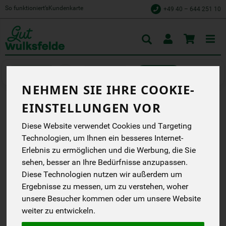
So funktioniert’s
Kundenkarte
+49 40 – 644 251 10
Toggle
cart
Kühlprodukte
Teigwaren
NEHMEN SIE IHRE COOKIE-
EINSTELLUNGEN VOR
GNOCCHI 400 G
Diese Website verwendet Cookies und Targeting
Frische Gnocchi, vegan,
Technologien, um Ihnen ein besseres Internet-
pfannenfertige
Zubereitung
Erlebnis zu ermöglichen und die Werbung, die Sie
Pasta Nuova
sehen, besser an Ihre Bedürfnisse anzupassen.
EG
Diese Technologien nutzen wir außerdem um
DE-ÖKO-001
Ergebnisse zu messen, um zu verstehen, woher
unsere Besucher kommen oder um unsere Website
*
3,29 €
/ 400 g
weiter zu entwickeln.
(8,23 € / kg)
inkl. 7% MwSt.