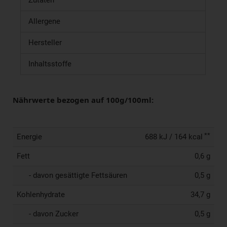
Zutaten
Allergene
Hersteller
Inhaltsstoffe
Nährwerte bezogen auf 100g/100ml:
**
Energie
688 kJ / 164 kcal
Fett
0,6 g
- davon gesättigte Fettsäuren
0,5 g
Kohlenhydrate
34,7 g
- davon Zucker
0,5 g