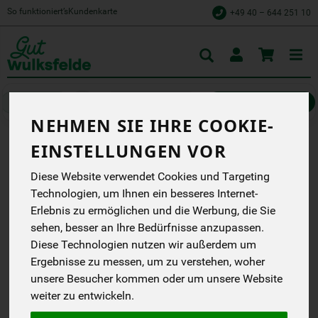
So funktioniert’s
Kundenkarte
+49 40 – 644 251 10
Toggle
cart
Drogerie & Haushalt
Waschen und Putzen
NEHMEN SIE IHRE COOKIE-
EINSTELLUNGEN VOR
FLÄCHENDESINFEKTION
Diese Website verwendet Cookies und Targeting
SPRÜHFLASCHE 0,5 L
Technologien, um Ihnen ein besseres Internet-
100% pflanzlich, ohne
Erlebnis zu ermöglichen und die Werbung, die Sie
Erdölchemie, , Für die
sehen, besser an Ihre Bedürfnisse anzupassen.
Desinfektion von
Diese Technologien nutzen wir außerdem um
Arbeitsflächen, und
Geräten in Küche,
Ergebnisse zu messen, um zu verstehen, woher
Lebensmittelverarbeitung,
unsere Besucher kommen oder um unsere Website
Sanitärbereich, Praxen
weiter zu entwickeln.
etc., Geprüfte
Wirksamkeit gegen alle