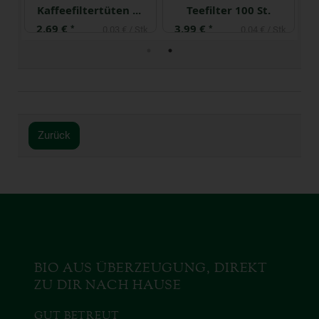
Kaffeefiltertüten Gr. 4
Teefilter 100 St.
2,69 €
3,99 €
3
*
*
Stk
0,03 € / Stk
0,04 € / Stk
Zurück
BIO AUS ÜBERZEUGUNG, DIREKT
ZU DIR NACH HAUSE
GUT BETREUT