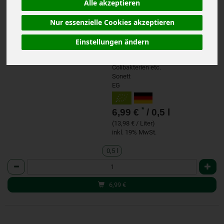
Alle akzeptieren
behüllten Viren,
Grippeviren, H1N1, H5N1,
Herpes, HIV, Noroviren,
Nur essenzielle Cookies akzeptieren
MRSA- und ESBL-Keime
sowie gegen Pilze, Hefen
Einstellungen ändern
und Bakterien wie
Salmonellen,
Colibakterien etc.
Sonett
EG
*
6,99 €
/ 0,5 l
(13,98 € / Liter)
inkl. 19% MwSt.
0,5 l
Anzahl
6,99
€