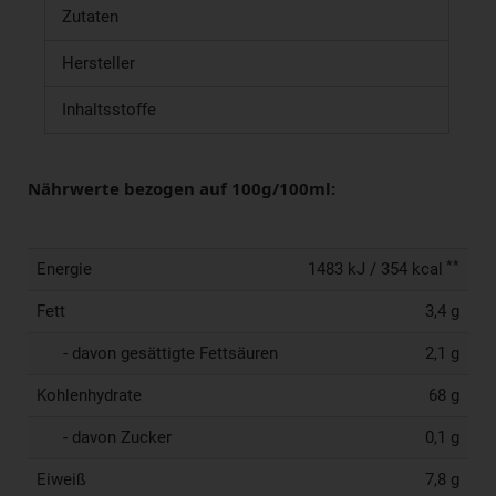
Zutaten
Hersteller
Inhaltsstoffe
Nährwerte bezogen auf 100g/100ml:
**
Energie
1483 kJ / 354 kcal
Fett
3,4 g
- davon gesättigte Fettsäuren
2,1 g
Kohlenhydrate
68 g
- davon Zucker
0,1 g
Eiweiß
7,8 g