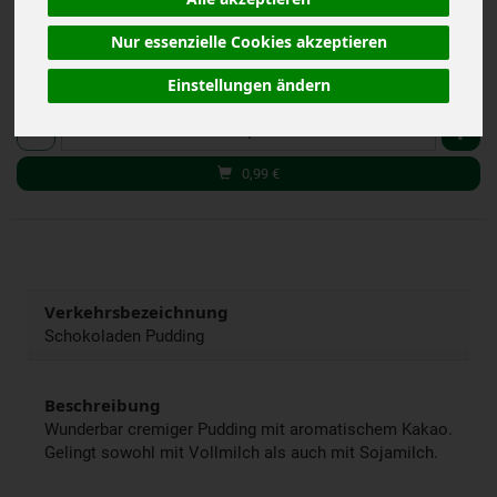
(19,80 € / kg)
inkl. 7% MwSt.
Nur essenzielle Cookies akzeptieren
Einstellungen ändern
50 g
Anzahl
0,99
€
Verkehrsbezeichnung
Schokoladen Pudding
Beschreibung
Wunderbar cremiger Pudding mit aromatischem Kakao.
Gelingt sowohl mit Vollmilch als auch mit Sojamilch.