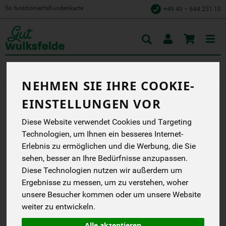
So funktioniert’s
Kundenkarte
+49 40 – 644 251 10
Toggle
cart
Kochen
Kochzutaten & Dessert
NEHMEN SIE IHRE COOKIE-
EINSTELLUNGEN VOR
PUDDINGPULVER
Diese Website verwendet Cookies und Targeting
SCHOKOLADE 1 BEUTEL
Technologien, um Ihnen ein besseres Internet-
Erlebnis zu ermöglichen und die Werbung, die Sie
Wir machen Bio aus
sehen, besser an Ihre Bedürfnisse anzupassen.
Liebe.
Diese Technologien nutzen wir außerdem um
Rapunzel
EG
Ergebnisse zu messen, um zu verstehen, woher
Handelsklasse
--
unsere Besucher kommen oder um unsere Website
DE-ÖKO-001
weiter zu entwickeln.
*
0,99 €
/ 50 g
Alle akzeptieren