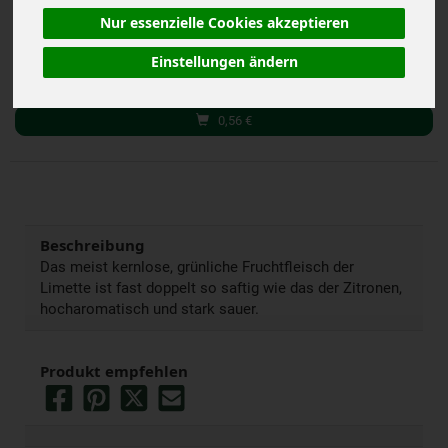
Nur essenzielle Cookies akzeptieren
Stück
Einstellungen ändern
Anzahl
0,56
€
Beschreibung
Das meist kernlose, grünliche Fruchtfleisch der
Limette ist fast doppelt so saftig wie das der Zitronen,
hocharomatisch und stark sauer.
Produkt empfehlen