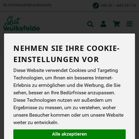
So funktioniert’s
Kundenkarte
+49 40 – 644 251 10
Toggle
cart
Obst
Zitrusfrüchte
NEHMEN SIE IHRE COOKIE-
EINSTELLUNGEN VOR
LIMETTEN
Diese Website verwendet Cookies und Targeting
Technologien, um Ihnen ein besseres Internet-
Eosta
Erlebnis zu ermöglichen und die Werbung, die Sie
EG
sehen, besser an Ihre Bedürfnisse anzupassen.
Diese Technologien nutzen wir außerdem um
*
0,56 €
/ Stk
Ergebnisse zu messen, um zu verstehen, woher
7,99 € / kg
unsere Besucher kommen oder um unsere Website
1 Stück ca. 70g
(7,99 € / kg)
weiter zu entwickeln.
inkl. 7% MwSt.
Alle akzeptieren