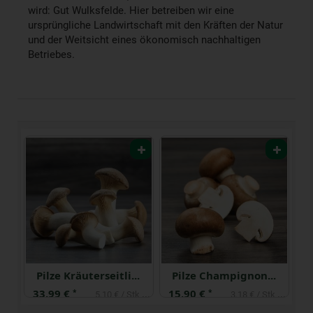
wird: Gut Wulksfelde. Hier betreiben wir eine
ursprüngliche Landwirtschaft mit den Kräften der Natur
und der Weitsicht eines ökonomisch nachhaltigen
Betriebes.
Pilze Kräuterseitlinge regional
Pilze Champignons 200 g regional
33,99 €
15,90 €
2
*
*
Stk
5,10 € / Stk (1 Stück ca. 150g)