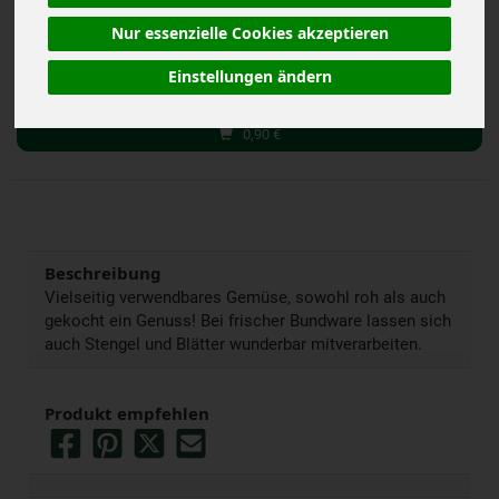
Nur essenzielle Cookies akzeptieren
g
Stück
Kg
Einstellungen ändern
Anzahl
0,90
€
Beschreibung
Vielseitig verwendbares Gemüse, sowohl roh als auch
gekocht ein Genuss! Bei frischer Bundware lassen sich
auch Stengel und Blätter wunderbar mitverarbeiten.
Produkt empfehlen