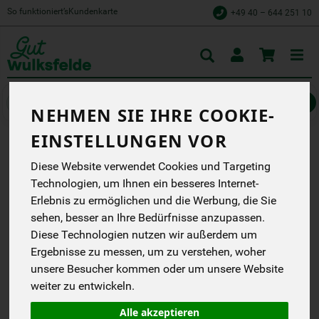
So funktioniert’s
Kundenkarte
+49 40 – 644 251 10
Toggle
cart
Gemüse
Zwiebelgemüse, Kohl & Rüben
NEHMEN SIE IHRE COOKIE-
EINSTELLUNGEN VOR
ROTE BETE WULKSFELDE
Diese Website verwendet Cookies und Targeting
Technologien, um Ihnen ein besseres Internet-
Gut Wulksfelde
DB
Erlebnis zu ermöglichen und die Werbung, die Sie
sehen, besser an Ihre Bedürfnisse anzupassen.
*
4,49 €
/ kg
Diese Technologien nutzen wir außerdem um
Ergebnisse zu messen, um zu verstehen, woher
0,90 € / Stk
1 Stück ca. 200g
unsere Besucher kommen oder um unsere Website
(4,49 € / kg)
weiter zu entwickeln.
inkl. 7% MwSt.
Alle akzeptieren