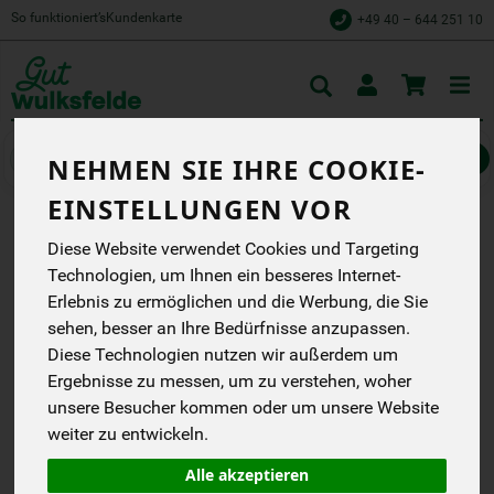
So funktioniert’s
Kundenkarte
+49 40 – 644 251 10
Toggle
cart
Gemüse
Zwiebelgemüse, Kohl & Rüben
NEHMEN SIE IHRE COOKIE-
EINSTELLUNGEN VOR
PASTINAKEN REGIONAL
Diese Website verwendet Cookies und Targeting
Technologien, um Ihnen ein besseres Internet-
Auehof
Erlebnis zu ermöglichen und die Werbung, die Sie
DB
sehen, besser an Ihre Bedürfnisse anzupassen.
Diese Technologien nutzen wir außerdem um
*
5,99 €
/ kg
Ergebnisse zu messen, um zu verstehen, woher
0,90 € / Stk
unsere Besucher kommen oder um unsere Website
1 Stück ca. 150g
(5,99 € / kg)
weiter zu entwickeln.
inkl. 7% MwSt.
Alle akzeptieren