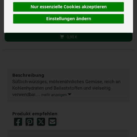
Nur essenzielle Cookies akzeptieren
g
Stück
Kg
Einstellungen ändern
Anzahl
0,90
€
Beschreibung
Süßlich-würziges, möhrenähnliches Gemüse, reich an
Kohlenhydraten und Ballaststoffen und vielseitig
verwendbar....
mehr anzeigen
Produkt empfehlen