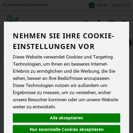
So funktioniert’s
Kundenkarte
+49 40 – 644 251 10
Toggle
cart
NEHMEN SIE IHRE COOKIE-
Gemüse
Zwiebelgemüse, Kohl & Rüben
EINSTELLUNGEN VOR
Diese Website verwendet Cookies und Targeting
Produkte
Gemüse
Zwiebelgemüse, Kohl & Rüben
Technologien, um Ihnen ein besseres Internet-
Erlebnis zu ermöglichen und die Werbung, die Sie
PRODUKT
sehen, besser an Ihre Bedürfnisse anzupassen.
"STECKRÜBE
Diese Technologien nutzen wir außerdem um
Ergebnisse zu messen, um zu verstehen, woher
CA 1 KG
unsere Besucher kommen oder um unsere Website
REGIONAL"
weiter zu entwickeln.
NICHT
Alle akzeptieren
VERFÜGBAR.
Nur essenzielle Cookies akzeptieren