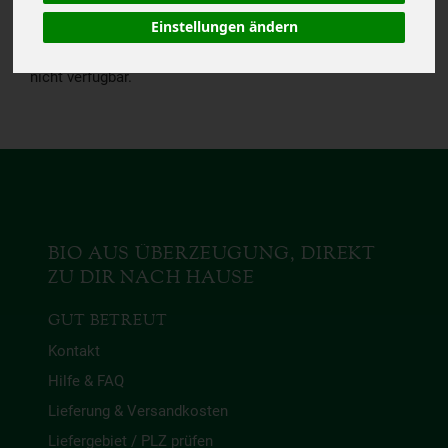
Einstellungen ändern
Das von Dir gesuchte
Produkt ist leider zur Zeit
nicht verfügbar.
BIO AUS ÜBERZEUGUNG, DIREKT
ZU DIR NACH HAUSE
GUT BETREUT
Kontakt
Hilfe & FAQ
Lieferung & Versandkosten
Liefergebiet / PLZ prüfen