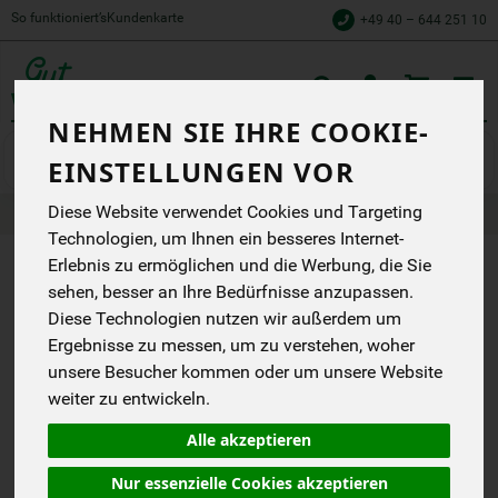
So funktioniert’s
Kundenkarte
+49 40 – 644 251 10
Toggle
cart
NEHMEN SIE IHRE COOKIE-
Gemüse
Salate & Kräuter
EINSTELLUNGEN VOR
Diese Website verwendet Cookies und Targeting
Produkte
Gemüse
Salate & Kräuter
Technologien, um Ihnen ein besseres Internet-
Erlebnis zu ermöglichen und die Werbung, die Sie
PRODUKT
sehen, besser an Ihre Bedürfnisse anzupassen.
"SALAT
Diese Technologien nutzen wir außerdem um
Ergebnisse zu messen, um zu verstehen, woher
RADICCHIO"
unsere Besucher kommen oder um unsere Website
NICHT
weiter zu entwickeln.
VERFÜGBAR.
Alle akzeptieren
Nur essenzielle Cookies akzeptieren