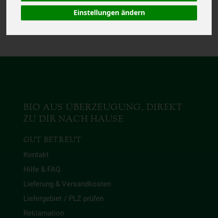
Das von Dir gesuchte
Produkt ist leider zur Zeit
Einstellungen ändern
nicht verfügbar.
BIO AUS ÜBERZEUGUNG, DIREKT
ZU DIR NACH HAUSE
GUT BETREUT
Kontakt
Hilfe & FAQ
Lieferung & Versandkosten
Liefergebiet / PLZ prüfen
Reklamation