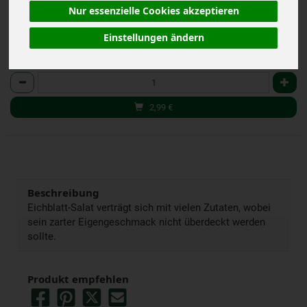
Nur essenzielle Cookies akzeptieren
Einstellungen ändern
Stk
Anzahl
2,99
€
Beschreibung
Eichblatt-Salat verträgt sich mit vielen Zutaten, wobei
sein zarter Eigengeschmack nicht überdeckt werden
sollte.
Produkt empfehlen