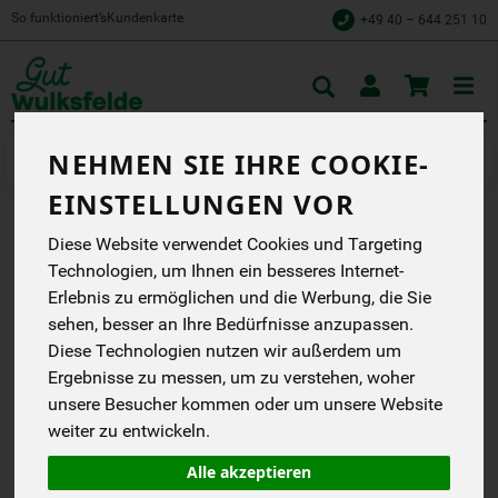
So funktioniert’s
Kundenkarte
+49 40 – 644 251 10
Toggle
cart
NEHMEN SIE IHRE COOKIE-
Gemüse
Salate & Kräuter
EINSTELLUNGEN VOR
Diese Website verwendet Cookies und Targeting
SALAT EICHBLATT GRÜN
Technologien, um Ihnen ein besseres Internet-
WULKSFELDE
Erlebnis zu ermöglichen und die Werbung, die Sie
sehen, besser an Ihre Bedürfnisse anzupassen.
Gut Wulksfelde
DB
Diese Technologien nutzen wir außerdem um
Ergebnisse zu messen, um zu verstehen, woher
*
unsere Besucher kommen oder um unsere Website
2,99 €
/ Stk
weiter zu entwickeln.
(2,99 € / Stk)
inkl. 7% MwSt.
Alle akzeptieren