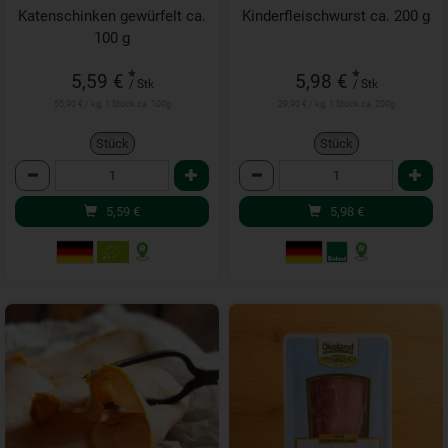
Katenschinken gewürfelt ca.
Kinderfleischwurst ca. 200 g
100 g
*
*
5,59 €
5,98 €
/ Stk
/ Stk
55,90 € / kg, 1 Stück ca. 100g
29,90 € / kg, 1 Stück ca. 200g
Stück
Stück
Anzahl
Anzahl
5,59
€
5,98
€