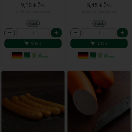
*
*
9,10 €
5,45 €
/ Stk
/ Stk
37,90 € / kg, 1 Stück ca. 240g
38,90 € / kg, 1 Stück ca. 140g
Stück
Stück
Anzahl
Anzahl
9,10
€
5,45
€