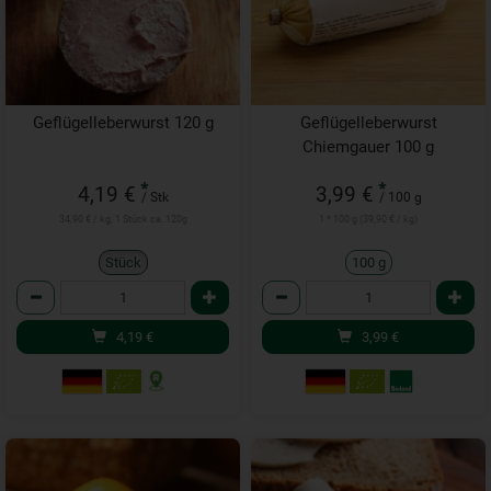
Geflügelleberwurst 120 g
Geflügelleberwurst
Chiemgauer 100 g
*
*
4,19 €
3,99 €
/ Stk
/ 100 g
34,90 € / kg, 1 Stück ca. 120g
1 * 100 g (39,90 € / kg)
Stück
100 g
Anzahl
Anzahl
4,19
€
3,99
€