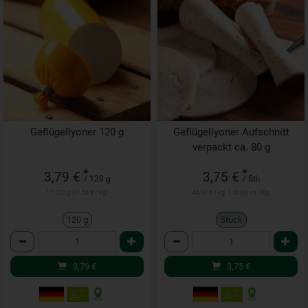
Geflügellyoner 120 g
Geflügellyoner Aufschnitt
verpackt ca. 80 g
*
*
3,79 €
3,75 €
/ 120 g
/ Stk
1 * 120 g (31,58 € / kg)
46,90 € / kg, 1 Stück ca. 80g
120 g
Stück
Anzahl
Anzahl
3,79
€
3,75
€