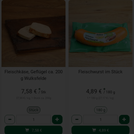
Fleischkäse, Geflügel ca. 200
Fleischwurst im Stück
g Wulksfelde
*
*
7,58 €
4,89 €
/ Stk
/ 180 g
37,90 € / kg, 1 Stück ca. 200g
1 * 180 g (27,17 € / kg)
Stück
180 g
Anzahl
Anzahl
7,58
€
4,89
€