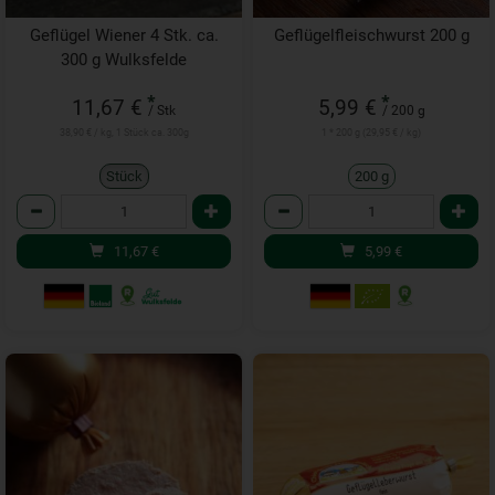
Geflügel Wiener 4 Stk. ca.
Geflügelfleischwurst 200 g
300 g Wulksfelde
*
*
11,67 €
5,99 €
/ Stk
/ 200 g
38,90 € / kg, 1 Stück ca. 300g
1 * 200 g (29,95 € / kg)
Stück
200 g
Anzahl
Anzahl
11,67
€
5,99
€