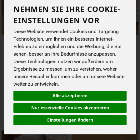
NEHMEN SIE IHRE COOKIE-
EINSTELLUNGEN VOR
Diese Website verwendet Cookies und Targeting
Technologien, um Ihnen ein besseres Internet-
Bauern-Kochschinken 80 g
Bauernschmaus Wulksfelde
Erlebnis zu ermöglichen und die Werbung, die Sie
sehen, besser an Ihre Bedürfnisse anzupassen.
*
*
3,99 €
26,90 €
Diese Technologien nutzen wir außerdem um
/ 80 g
/ kg
1 * 80 g (49,88 € / kg)
1 * kg (26,90 € / kg)
Ergebnisse zu messen, um zu verstehen, woher
unsere Besucher kommen oder um unsere Website
80 g
g
Kg
weiter zu entwickeln.
Anzahl
Anzahl
Alle akzeptieren
3,99
€
26,90
€
Nur essenzielle Cookies akzeptieren
Einstellungen ändern