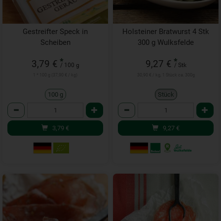
Gestreifter Speck in
Holsteiner Bratwurst 4 Stk
Scheiben
300 g Wulksfelde
*
*
3,79 €
9,27 €
/ 100 g
/ Stk
1 * 100 g (37,90 € / kg)
30,90 € / kg, 1 Stück ca. 300g
100 g
Stück
Anzahl
Anzahl
3,79
€
9,27
€