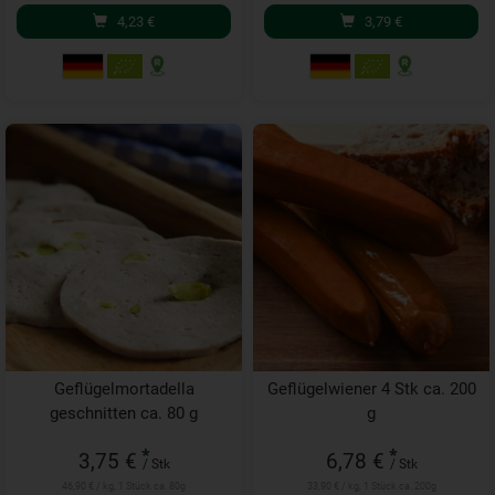
4,23
€
3,79
€
Geflügelmortadella
Geflügelwiener 4 Stk ca. 200
geschnitten ca. 80 g
g
*
*
3,75 €
6,78 €
/ Stk
/ Stk
46,90 € / kg, 1 Stück ca. 80g
33,90 € / kg, 1 Stück ca. 200g