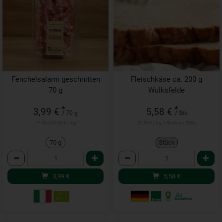
Fenchelsalami geschnitten
Fleischkäse ca. 200 g
70 g
Wulksfelde
*
*
3,99 €
5,58 €
/ 70 g
/ Stk
1 * 70 g (57,00 € / kg)
27,90 € / kg, 1 Stück ca. 200g
70 g
Stück
Anzahl
Anzahl
3,99
€
5,58
€