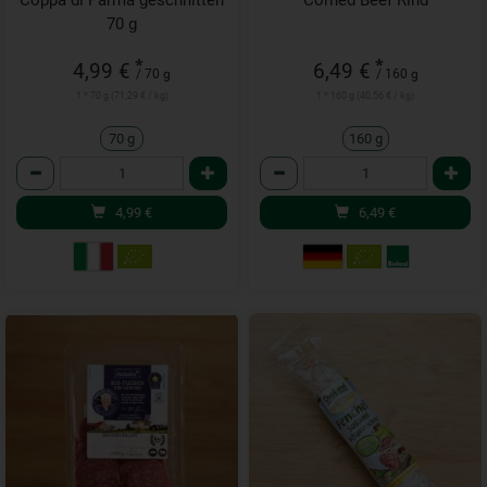
Coppa di Parma geschnitten
Corned Beef Rind
70 g
*
*
4,99 €
6,49 €
/ 70 g
/ 160 g
1 * 70 g (71,29 € / kg)
1 * 160 g (40,56 € / kg)
70 g
160 g
Anzahl
Anzahl
4,99
€
6,49
€