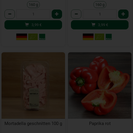
160 g
160 g
Anzahl
Anzahl
3,99
€
3,99
€
Mortadella geschnitten 100 g
Paprika rot