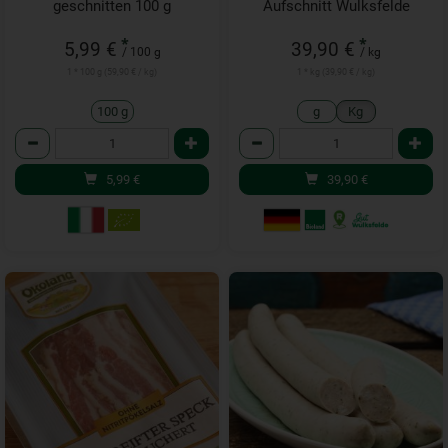
geschnitten 100 g
Aufschnitt Wulksfelde
*
*
5,99 €
39,90 €
/ 100 g
/ kg
1 * 100 g (59,90 € / kg)
1 * kg (39,90 € / kg)
100 g
g
Kg
Anzahl
Anzahl
5,99
€
39,90
€