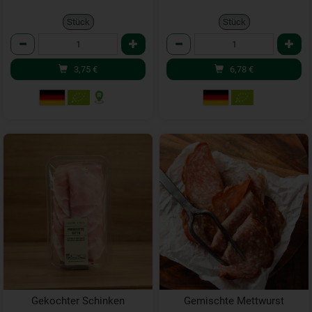
Stück
Stück
Anzahl
Anzahl
3,75
€
6,78
€
Gekochter Schinken
Gemischte Mettwurst