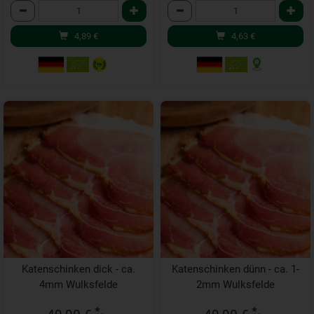
Anzahl
Anzahl
4,89
€
4,63
€
Katenschinken dick - ca.
Katenschinken dünn - ca. 1-
4mm Wulksfelde
2mm Wulksfelde
*
*