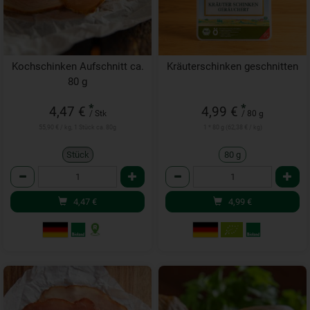
Kochschinken Aufschnitt ca.
Kräuterschinken geschnitten
80 g
*
*
4,47 €
4,99 €
/ Stk
/ 80 g
55,90 € / kg, 1 Stück ca. 80g
1 * 80 g (62,38 € / kg)
Stück
80 g
Anzahl
Anzahl
4,47
€
4,99
€