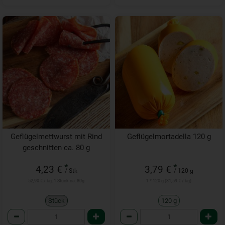
Geflügelmettwurst mit Rind
Geflügelmortadella 120 g
geschnitten ca. 80 g
*
*
4,23 €
3,79 €
/ Stk
/ 120 g
52,90 € / kg, 1 Stück ca. 80g
1 * 120 g (31,59 € / kg)
Stück
120 g
Anzahl
Anzahl