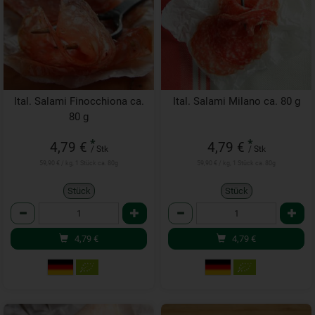
Ital. Salami Finocchiona ca.
Ital. Salami Milano ca. 80 g
80 g
*
*
4,79 €
4,79 €
/ Stk
/ Stk
59,90 € / kg, 1 Stück ca. 80g
59,90 € / kg, 1 Stück ca. 80g
Stück
Stück
Anzahl
Anzahl
4,79
€
4,79
€