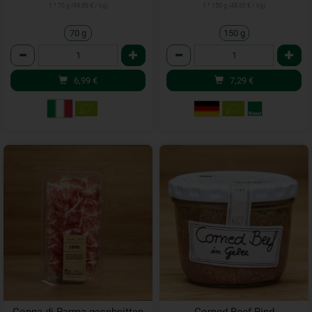
1 * 70 g (99,86 € / kg)
1 * 150 g (48,60 € / kg)
70 g
150 g
Anzahl
Anzahl
6,99
€
7,29
€