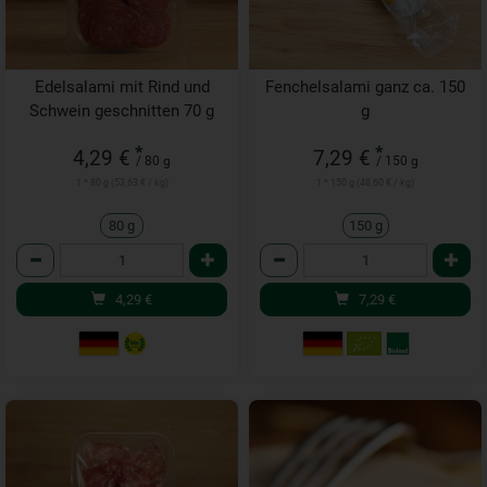
Edelsalami mit Rind und
Fenchelsalami ganz ca. 150
Schwein geschnitten 70 g
g
*
*
4,29 €
7,29 €
/ 80 g
/ 150 g
1 * 80 g (53,63 € / kg)
1 * 150 g (48,60 € / kg)
80 g
150 g
Anzahl
Anzahl
4,29
€
7,29
€