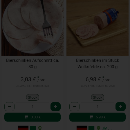
Bierschinken Aufschnitt ca.
Bierschinken im Stück
80 g
Wulksfelde ca. 200 g
*
*
3,03 €
6,98 €
/ Stk
/ Stk
37,90 € / kg, 1 Stück ca. 80g
34,90 € / kg, 1 Stück ca. 200g
Stück
Stück
Anzahl
Anzahl
3,03
€
6,98
€