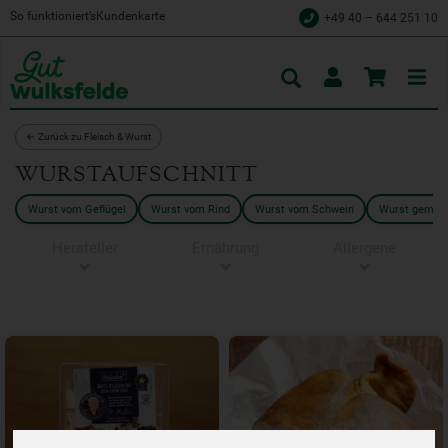
So funktioniert’s
Kundenkarte
+49 40 – 644 251 10
Toggle
cart
← Zurück zu Fleisch & Wurst
WURSTAUFSCHNITT
Wurst vom Geflügel
Wurst vom Rind
Wurst vom Schwein
Wurst gemisc
Hersteller
Ernährung
Allergene