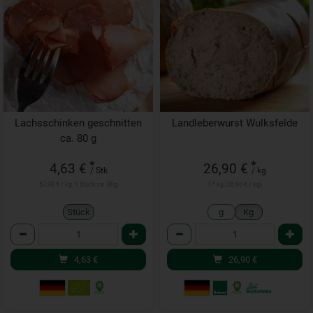
Lachsschinken geschnitten
Landleberwurst Wulksfelde
ca. 80 g
*
*
4,63 €
26,90 €
/ Stk
/ kg
57,90 € / kg, 1 Stück ca. 80g
1 * kg (26,90 € / kg)
Stück
g
Kg
Anzahl
Anzahl
4,63
€
26,90
€