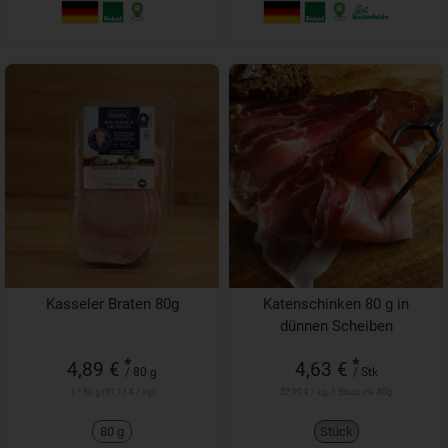
Kasseler Braten 80g
Katenschinken 80 g in
dünnen Scheiben
*
*
4,89 €
4,63 €
/ 80 g
/ Stk
1 * 80 g (61,13 € / kg)
57,90 € / kg, 1 Stück ca. 80g
80 g
Stück