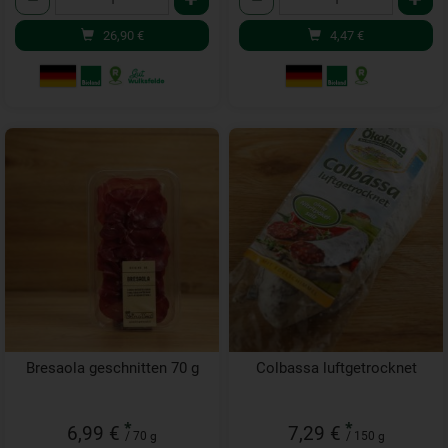
26,90
€
4,47
€
Bresaola geschnitten 70 g
Colbassa luftgetrocknet
*
*
6,99 €
7,29 €
/ 70 g
/ 150 g