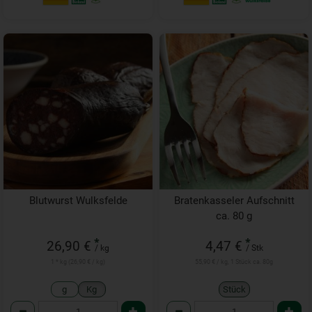
Blutwurst Wulksfelde
Bratenkasseler Aufschnitt
ca. 80 g
*
*
26,90 €
4,47 €
/ kg
/ Stk
1 * kg (26,90 € / kg)
55,90 € / kg, 1 Stück ca. 80g
g
Kg
Stück
Anzahl
Anzahl