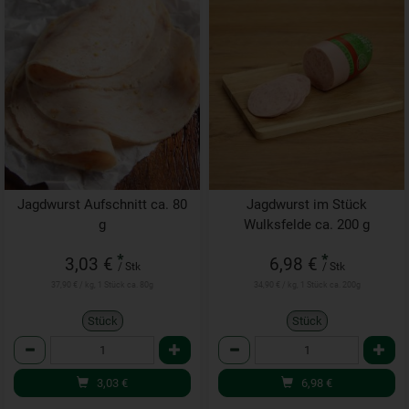
Jagdwurst Aufschnitt ca. 80
Jagdwurst im Stück
g
Wulksfelde ca. 200 g
*
*
3,03 €
6,98 €
/ Stk
/ Stk
37,90 € / kg, 1 Stück ca. 80g
34,90 € / kg, 1 Stück ca. 200g
Stück
Stück
Anzahl
Anzahl
3,03
€
6,98
€