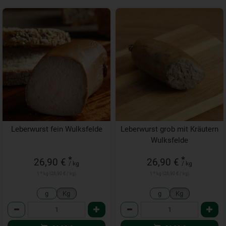
Leberwurst fein Wulksfelde
Leberwurst grob mit Kräutern
Wulksfelde
*
*
26,90 €
26,90 €
/ kg
/ kg
1 * kg (26,90 € / kg)
1 * kg (26,90 € / kg)
g
Kg
g
Kg
Anzahl
Anzahl