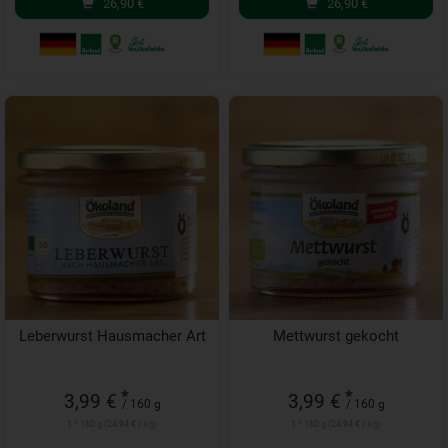
26,90
€
26,90
€
Leberwurst Hausmacher Art
Mettwurst gekocht
*
*
3,99 €
3,99 €
/ 160 g
/ 160 g
1 * 160 g (24,94 € / kg)
1 * 160 g (24,94 € / kg)