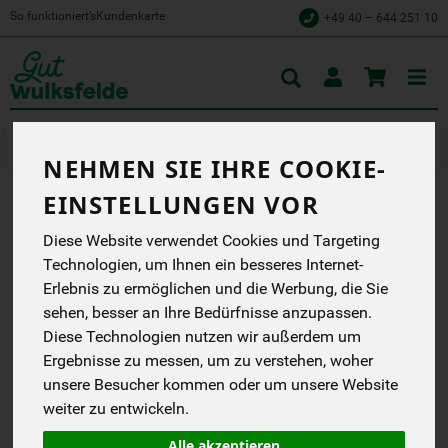
So funktioniert’s
Kundenkarte
+49 40 – 644 251 10
Toggle
cart
Kochen
Fertiggerichte
NEHMEN SIE IHRE COOKIE-
EINSTELLUNGEN VOR
COUSCOUS BOHNEN
Diese Website verwendet Cookies und Targeting
SALAT
Technologien, um Ihnen ein besseres Internet-
Erlebnis zu ermöglichen und die Werbung, die Sie
Pikant-würzig und voll im
sehen, besser an Ihre Bedürfnisse anzupassen.
Geschmack
Diese Technologien nutzen wir außerdem um
Bohlsener Mühle
Ergebnisse zu messen, um zu verstehen, woher
EG
unsere Besucher kommen oder um unsere Website
weiter zu entwickeln.
*
2,49 €
/ 165 g
(15,09 € / kg)
Alle akzeptieren