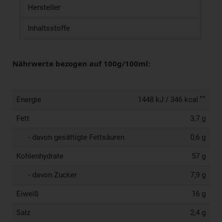
Hersteller
Inhaltsstoffe
Nährwerte bezogen auf 100g/100ml:
**
Energie
1448 kJ / 346 kcal
Fett
3,7 g
- davon gesättigte Fettsäuren
0,6 g
Kohlenhydrate
57 g
- davon Zucker
7,9 g
Eiweiß
16 g
Salz
2,4 g