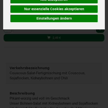
inkl. 7% MwSt.
Nur essenzielle Cookies akzeptieren
Einstellungen ändern
165 g
Anzahl
2,49
€
Verkehrsbezeichnung
Couscous-Salat-Fertigmischung mit Couscous,
Sojaflocken, Kidneybohnen und Chili
Beschreibung
Pikant-würzig und voll im Geschmack
Unser Bohnen-Salat mit Kidneybohnen und Sojaflocken