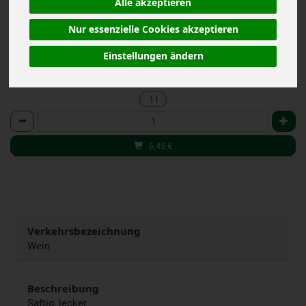
MEHRWEG
Alle akzeptieren
(6,45 € / Liter)
Nur essenzielle Cookies akzeptieren
ab 6: 1 l 5,10 € (5,10 € / Liter)
alc. 14,0% vol.
Einstellungen ändern
inkl. 19% MwSt.
Mindestalter: 16 Jahre
1 l
Anzahl
6,45
€
Verkehrsbezeichnung
Wein
Beschreibung
Saftig, lecker