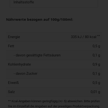
Inhaltsstoffe
Nährwerte bezogen auf 100g/100ml:
**
Energie
335 kJ / 80 kcal
Fett
0,5 g
- davon gesättigte Fettsäuren
0,1 g
Kohlenhydrate
0,9 g
- davon Zucker
0,1 g
Eiweiß
0,5 g
Salz
0,01 g
** Kcal-Angaben können geringfügig (+/- 5) abweichen. Bitte prüfen
Sie im Einzelfall die Angaben auf der jeweiligen Produktverpackung.