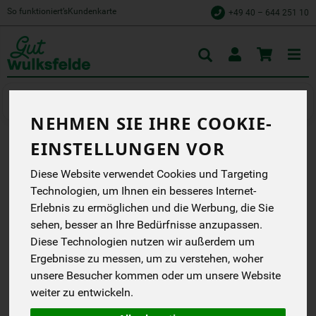
So funktioniert’s
Kundenkarte
+49 40 – 644 251 10
Toggle
cart
Wein
Rotwein
NEHMEN SIE IHRE COOKIE-
EINSTELLUNGEN VOR
BELCANTE MERLOT ROT
Diese Website verwendet Cookies und Targeting
TROCKEN
Technologien, um Ihnen ein besseres Internet-
Erlebnis zu ermöglichen und die Werbung, die Sie
Saftig, lecker
Vivolovin
sehen, besser an Ihre Bedürfnisse anzupassen.
EG
Diese Technologien nutzen wir außerdem um
Handelsklasse
--
Ergebnisse zu messen, um zu verstehen, woher
DE-ÖKO-007
unsere Besucher kommen oder um unsere Website
weiter zu entwickeln.
*
6,45 €
/ 1 l