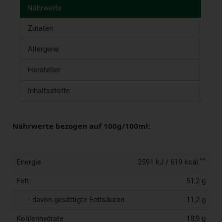
Nährwerte
Zutaten
Allergene
Hersteller
Inhaltsstoffe
Nährwerte bezogen auf 100g/100ml:
**
Energie
2591 kJ / 619 kcal
Fett
51,2 g
- davon gesättigte Fettsäuren
11,2 g
Kohlenhydrate
18,9 g