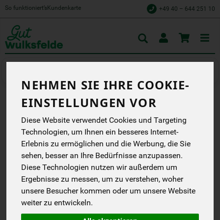
So funktioniert’s
Kundenkarte
+49 40 – 644 251 10
Toggle
cart
NEHMEN SIE IHRE COOKIE-
EINSTELLUNGEN VOR
CASHEWKERNE
Diese Website verwendet Cookies und Targeting
GERÖSTET U. GESALZEN
Technologien, um Ihnen ein besseres Internet-
Erlebnis zu ermöglichen und die Werbung, die Sie
Wir machen Bio aus
Liebe.
sehen, besser an Ihre Bedürfnisse anzupassen.
Diese Technologien nutzen wir außerdem um
Rapunzel
EG
Ergebnisse zu messen, um zu verstehen, woher
DE-ÖKO-006
unsere Besucher kommen oder um unsere Website
weiter zu entwickeln.
*
1,99 €
/ 50 g