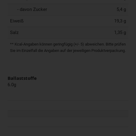
- davon Zucker
5,4 g
Eiweiß
19,3 g
Salz
1,35 g
** Kcal-Angaben können geringfügig (+/- 5) abweichen. Bitte prüfen
Sie im Einzelfall die Angaben auf der jeweiligen Produktverpackung.
Ballaststoffe
6.0g