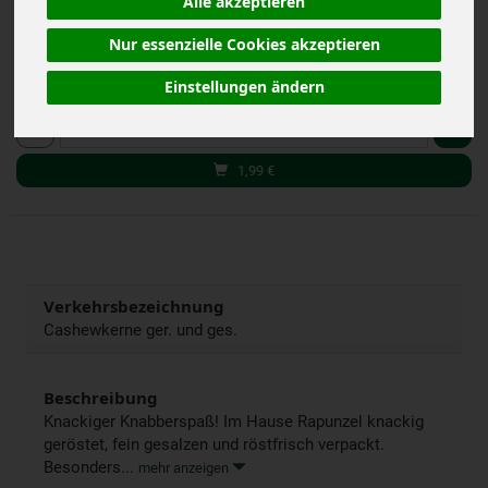
Alle akzeptieren
(39,80 € / kg)
inkl. 7% MwSt.
Nur essenzielle Cookies akzeptieren
Einstellungen ändern
50 g
Anzahl
1,99
€
Verkehrsbezeichnung
Cashewkerne ger. und ges.
Beschreibung
Knackiger Knabberspaß! Im Hause Rapunzel knackig
geröstet, fein gesalzen und röstfrisch verpackt.
Besonders...
mehr anzeigen