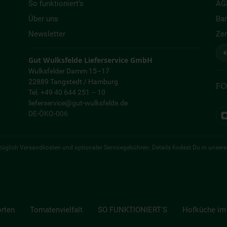
So funktioniert’s
AG
Über uns
Bar
Newsletter
Zer
↩
Gut Wulksfelde Lieferservice GmbH
Wulksfelder Damm 15–17
22889 Tangstedt / Hamburg
FO
Tel. +49 40 644 251 – 10
lieferservice@gut-wulksfelde.de
DE-ÖKO-006
 zuzüglich Versandkosten und optionaler Servicegebühren. Details findest Du in unser
orten
Tomatenvielfalt
SO FUNKTIONIERT'S
Hofküche im 