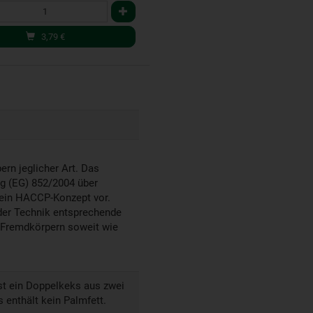
3,79
€
rn jeglicher Art. Das
g (EG) 852/2004 über
t ein HACCP-Konzept vor.
 der Technik entsprechende
t Fremdkörpern soweit wie
t ein Doppelkeks aus zwei
 enthält kein Palmfett.