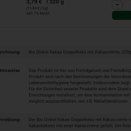
3,79 €
/ 320 g
Anzahl
(11,84 € / kg)
inkl. 7% MwSt.
eichnung
Bio Dinkel Kakao Doppelkeks mit Kakaocreme, 320g
 Hinweise
Das Produkt ist frei von Fremdgeruch und Fremdkörpe
Produkt wird nach den Bestimmungen der Verordnun
Lebensmittelhygiene hergestellt. Insbesondere lieg
Für die Sicherheit unserer Produkte sind dem Stand
Einrichtungen installiert, um eine Kontamination mi
möglich auszuschließen, wie z.B. Metalldetektoren.
hreibung
Der Bio Dinkel Kakao Doppelkeks mit Kakaocreme is
Kakaokeksen mit einer Kakaocreme gefüllt. Der Keks