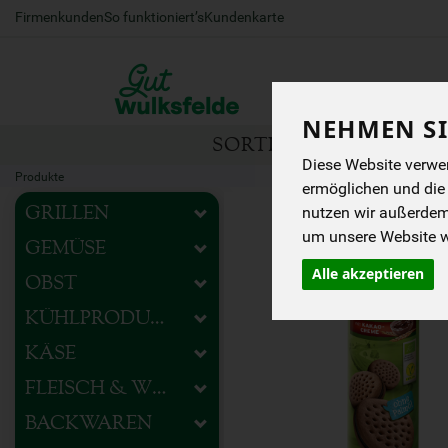
Firmenkunden
So funktioniert’s
Kundenkarte
NEHMEN SI
SORTIMENT
HOFEIG
Diese Website verwen
Produkte
ermöglichen und die
nutzen wir außerde
GRILLEN
um unsere Website we
GEMÜSE
Alle akzeptieren
OBST
KÜHLPRODUKTE
KÄSE
FLEISCH & WURST
BACKWAREN