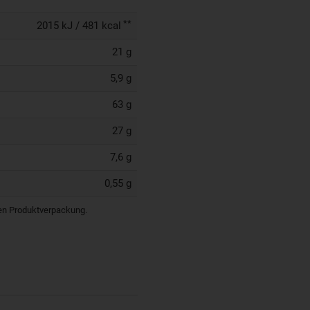
**
2015 kJ / 481 kcal
21 g
5,9 g
63 g
27 g
7,6 g
0,55 g
igen Produktverpackung.