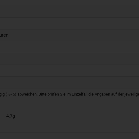
uren
g (+/- 5) abweichen. Bitte prüfen Sie im Einzelfall die Angaben auf der jeweil
4.7g