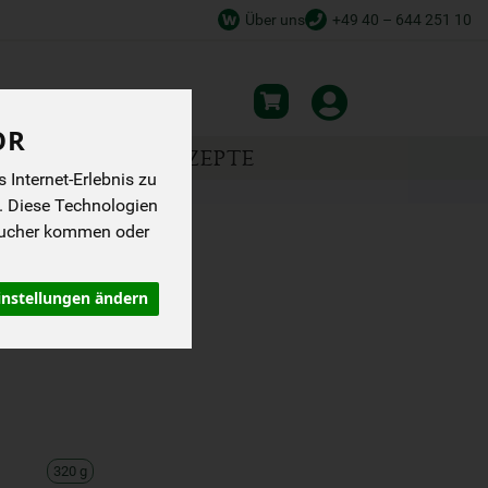
Über uns
+49 40 – 644 251 10
OR
NSPIRATION
REZEPTE
Internet-Erlebnis zu
. Diese Technologien
sucher kommen oder
KEKS MIT
instellungen ändern
320 g