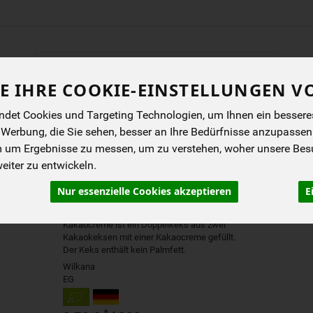
Produkt
E IHRE COOKIE-EINSTELLUNGEN V
ENES
BIOKISTEN
ANGEBOTE
NEUES
I
det Cookies und Targeting Technologien, um Ihnen ein besseres 
 Werbung, die Sie sehen, besser an Ihre Bedürfnisse anzupassen
m um Ergebnisse zu messen, um zu verstehen, woher unsere Be
DINKEL KAKAO DOPPEL
iter zu entwickeln.
KAKAOCREME
Nur essenzielle Cookies akzeptieren
E
Der Bio Dinkel Kakao Doppelkeks mit
Kakaocreme ist ein Doppelkeks aus zwei
Kakaokeksen mit einer Kakaocreme gefüllt.
Der Keks enthält kein Palmfett.
Wilkana
EG
*