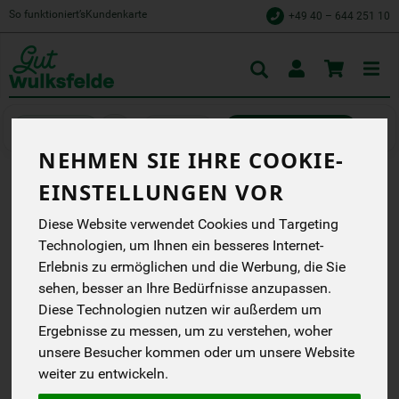
So funktioniert’s
Kundenkarte
+49 40 – 644 251 10
Toggle
cart
Aufstriche
herzhafte Aufstriche
NEHMEN SIE IHRE COOKIE-
EINSTELLUNGEN VOR
TOMATEN SCHMELZ
Diese Website verwendet Cookies und Targeting
Rustikaler Brotaufstrich
Technologien, um Ihnen ein besseres Internet-
auf Cashew Basis
Erlebnis zu ermöglichen und die Werbung, die Sie
Zwergenwiese
sehen, besser an Ihre Bedürfnisse anzupassen.
EG
Diese Technologien nutzen wir außerdem um
Ergebnisse zu messen, um zu verstehen, woher
*
4,29 €
/ 160 g
unsere Besucher kommen oder um unsere Website
(26,81 € / kg)
weiter zu entwickeln.
inkl. 7% MwSt.