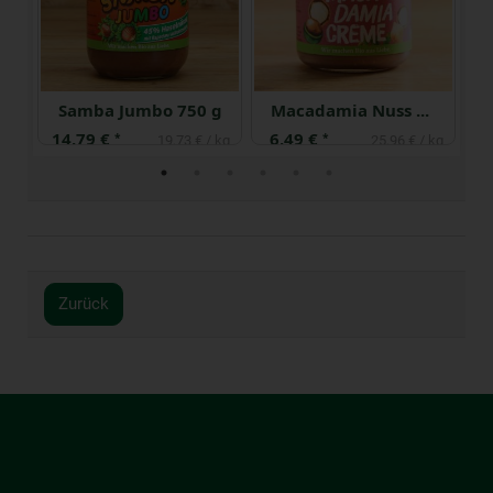
Samba Jumbo 750 g
Macadamia Nuss Creme
14,79 €
6,49 €
3
*
*
 kg
19,73 € / kg
25,96 € / kg
Zurück