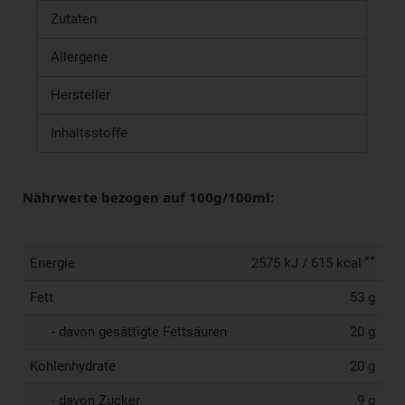
Zutaten
Allergene
Hersteller
Inhaltsstoffe
Nährwerte bezogen auf 100g/100ml:
**
Energie
2575 kJ / 615 kcal
Fett
53 g
- davon gesättigte Fettsäuren
20 g
Kohlenhydrate
20 g
- davon Zucker
9 g