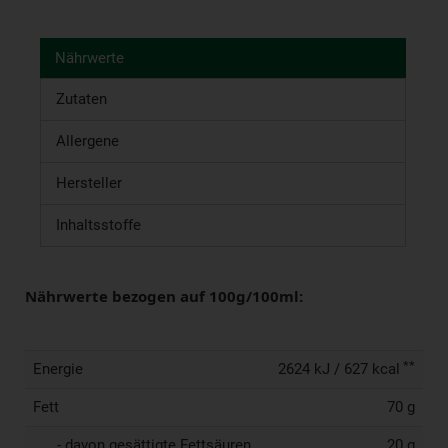
Nährwerte
Zutaten
Allergene
Hersteller
Inhaltsstoffe
Nährwerte bezogen auf 100g/100ml:
**
Energie
2624 kJ / 627 kcal
Fett
70 g
- davon gesättigte Fettsäuren
20 g