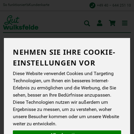
So funktioniert’s
Kundenkarte
+49 40 – 644 251 10
Toggle
cart
Milchprodukte
Butter & Fette
NEHMEN SIE IHRE COOKIE-
EINSTELLUNGEN VOR
BIO PLUS-OMEGA 3
Diese Website verwendet Cookies und Targeting
PFLANZENAUFSTRICH
Technologien, um Ihnen ein besseres Internet-
Erlebnis zu ermöglichen und die Werbung, die Sie
Der Brotaufstrich im
Margarineregal, reich an
sehen, besser an Ihre Bedürfnisse anzupassen.
Omega-3-Fettsäuren.
Diese Technologien nutzen wir außerdem um
Landkrone
Ergebnisse zu messen, um zu verstehen, woher
EG
unsere Besucher kommen oder um unsere Website
DE-ÖKO-013
weiter zu entwickeln.
*
3,59 €
/ 250 g