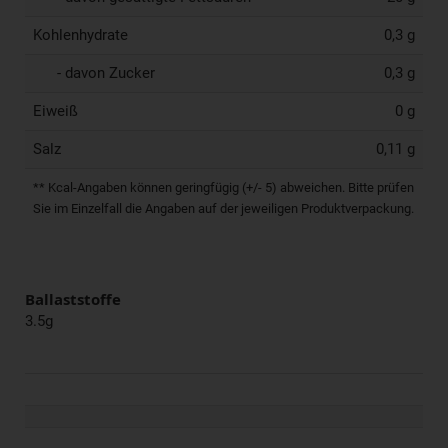
Kohlenhydrate
0,3 g
- davon Zucker
0,3 g
Eiweiß
0 g
Salz
0,11 g
** Kcal-Angaben können geringfügig (+/- 5) abweichen. Bitte prüfen
Sie im Einzelfall die Angaben auf der jeweiligen Produktverpackung.
Ballaststoffe
3.5g