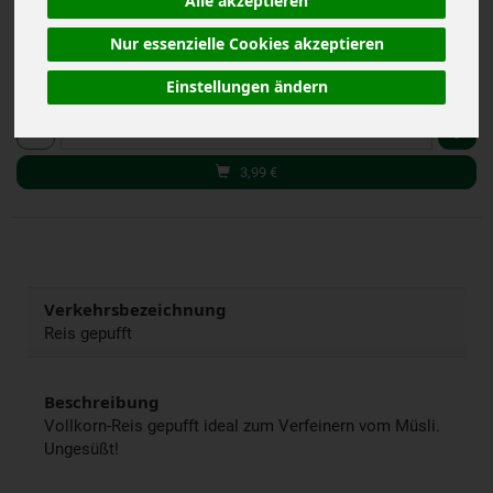
Alle akzeptieren
*
3,99 €
/ 125 g
(31,92 € / kg)
Nur essenzielle Cookies akzeptieren
inkl. 7% MwSt.
Einstellungen ändern
125 g
Anzahl
3,99
€
Verkehrsbezeichnung
Reis gepufft
Beschreibung
Vollkorn-Reis gepufft ideal zum Verfeinern vom Müsli.
Ungesüßt!