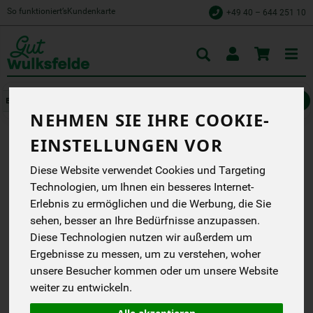
So funktioniert’s
Kundenkarte
+49 40 – 644 251 10
Toggle
cart
Müsli, Nüsse, Trockenfrüchte
Müsli & Krunchys
NEHMEN SIE IHRE COOKIE-
EINSTELLUNGEN VOR
REIS-VOLLKORN-POPS
Diese Website verwendet Cookies und Targeting
GLUTENFREI
Technologien, um Ihnen ein besseres Internet-
Erlebnis zu ermöglichen und die Werbung, die Sie
Vollkorn Reis gepufft ideal
zum Verfeinern vom
sehen, besser an Ihre Bedürfnisse anzupassen.
Müsli. Ungesüßt!
Diese Technologien nutzen wir außerdem um
Werz
Ergebnisse zu messen, um zu verstehen, woher
EG
Handelsklasse
--
unsere Besucher kommen oder um unsere Website
DE-ÖKO-007
weiter zu entwickeln.