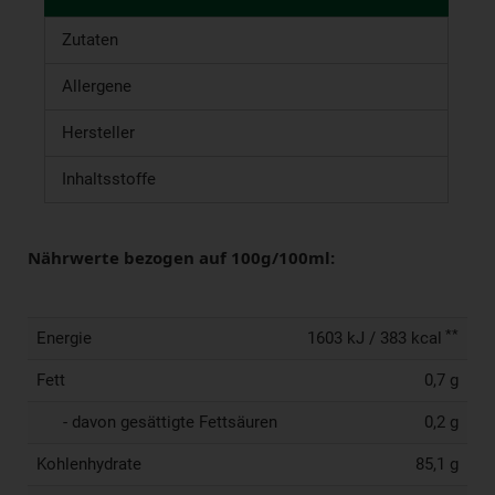
Zutaten
Allergene
Hersteller
Inhaltsstoffe
Nährwerte bezogen auf 100g/100ml:
**
Energie
1603 kJ / 383 kcal
Fett
0,7 g
- davon gesättigte Fettsäuren
0,2 g
Kohlenhydrate
85,1 g