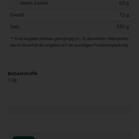
- davon Zucker
0,5 g
Eiweiß
7,2 g
Salz
0,01 g
** Kcal-Angaben können geringfügig (+/- 5) abweichen. Bitte prüfen
Sie im Einzelfall die Angaben auf der jeweiligen Produktverpackung.
Ballaststoffe
1.0g