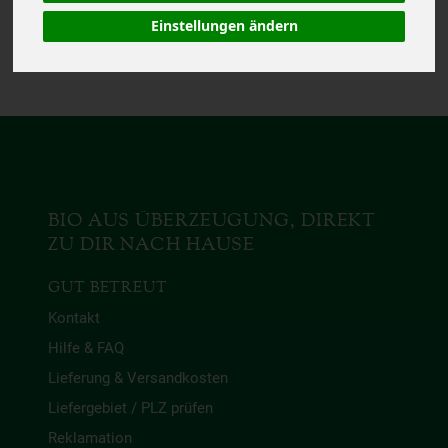
Das von Dir gesuchte
Produkt ist leider zur Zeit
Einstellungen ändern
nicht verfügbar.
BIO AUS ÜBERZEUGUNG, DIREKT
ZU DIR NACH HAUSE
GUT BETREUT
Kontakt
Hilfe & FAQ
Lieferung & Versandkosten
Liefergebiet / PLZ prüfen
Reklamation