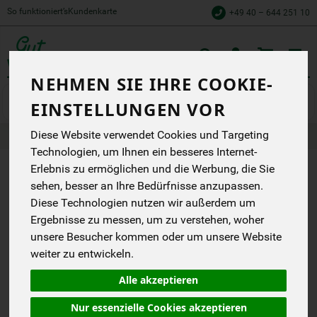
So funktioniert’s
Kundenkarte
+49 40 – 644 251 10
Toggle
cart
NEHMEN SIE IHRE COOKIE-
Wein
Rosé & Schaumwein
EINSTELLUNGEN VOR
Diese Website verwendet Cookies und Targeting
Produkte
Getränke
Wein
Rosé & Schaumwein
Technologien, um Ihnen ein besseres Internet-
Erlebnis zu ermöglichen und die Werbung, die Sie
PRODUKT "X
sehen, besser an Ihre Bedürfnisse anzupassen.
ROSAGREEN
Diese Technologien nutzen wir außerdem um
Ergebnisse zu messen, um zu verstehen, woher
DOC ROSE"
unsere Besucher kommen oder um unsere Website
NICHT
weiter zu entwickeln.
VERFÜGBAR.
Alle akzeptieren
Nur essenzielle Cookies akzeptieren