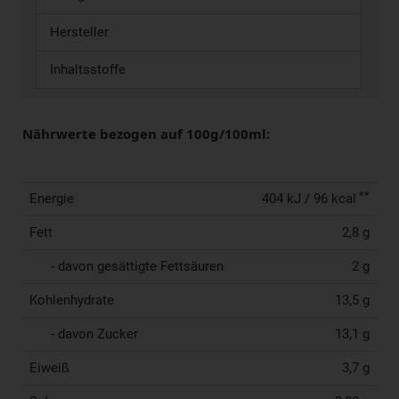
Hersteller
Inhaltsstoffe
Nährwerte bezogen auf 100g/100ml:
**
Energie
404 kJ / 96 kcal
Fett
2,8 g
- davon gesättigte Fettsäuren
2 g
Kohlenhydrate
13,5 g
- davon Zucker
13,1 g
Eiweiß
3,7 g