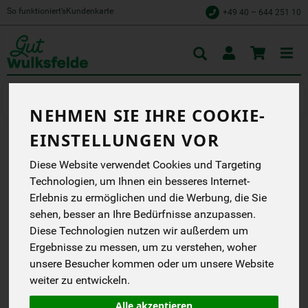
So funktioniert’s
Kundenkarte
+49 40 – 644 251 10
Toggle
cart
Milchprodukte
Fruchtjoghurts
NEHMEN SIE IHRE COOKIE-
EINSTELLUNGEN VOR
JOGHURT AUF
Diese Website verwendet Cookies und Targeting
RHABARBER-VANILLE 3,5%
Technologien, um Ihnen ein besseres Internet-
Erlebnis zu ermöglichen und die Werbung, die Sie
Das Beste aus unserer
sehen, besser an Ihre Bedürfnisse anzupassen.
Region
Diese Technologien nutzen wir außerdem um
Hofmolkerei Dehlwes
Ergebnisse zu messen, um zu verstehen, woher
DB
DE-ÖKO-006
unsere Besucher kommen oder um unsere Website
weiter zu entwickeln.
*
0,99 €
/ 150 g
Alle akzeptieren