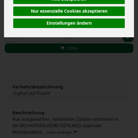
(6,60 € / kg)
inkl. 7% MwSt.
Nur essenzielle Cookies akzeptieren
Einstellungen ändern
150 g
Anzahl
0,99
€
Verkehrsbezeichnung
Joghurt auf Frucht
Beschreibung
Aus ausgewählten, natürlichen Zutaten entstehen in
der BIO-HOFMOLKEREI DEHLWES regionale
Milchprodukte...
mehr anzeigen