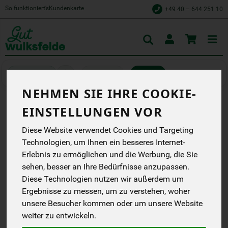
So funktioniert’s
Kundenkarte
+49 40 – 644 251 10
Toggle
cart
Backwaren
Gebäck
NEHMEN SIE IHRE COOKIE-
EINSTELLUNGEN VOR
SAATEN KNACKER 2 ST.
Diese Website verwendet Cookies und Targeting
hochwertige Mandeln,
Kerne, Sesamsaaten und
Technologien, um Ihnen ein besseres Internet-
ein Zartbitter-
Erlebnis zu ermöglichen und die Werbung, die Sie
Schokoladenboden
sehen, besser an Ihre Bedürfnisse anzupassen.
Rosengarten
Diese Technologien nutzen wir außerdem um
EG
Ergebnisse zu messen, um zu verstehen, woher
unsere Besucher kommen oder um unsere Website
*
4,99 €
/ Stück
weiter zu entwickeln.
(2,50 € / St.)
inkl. 7% MwSt.