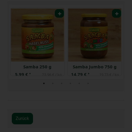
Samba 250 g
Samba Jumbo 750 g
5,99 €
14,79 €
6
*
*
 kg
23,96 € / kg
19,73 € / kg
Zurück