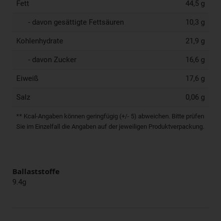
Fett
44,5 g
- davon gesättigte Fettsäuren
10,3 g
Kohlenhydrate
21,9 g
- davon Zucker
16,6 g
Eiweiß
17,6 g
Salz
0,06 g
** Kcal-Angaben können geringfügig (+/- 5) abweichen. Bitte prüfen
Sie im Einzelfall die Angaben auf der jeweiligen Produktverpackung.
Ballaststoffe
9.4g