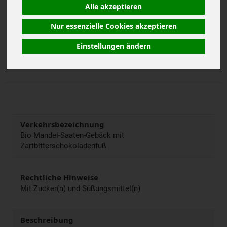
Alle akzeptieren
Nur essenzielle Cookies akzeptieren
Stück
Anzahl
Einstellungen ändern
4,99
€
Verkehrsbezeichnung
Bio Mandel-Saaten-Gebäck mit
Zartbitterschokoladenfuß
Rechtliche Hinweise
Mit Zucker(n) und Süßungsmittel(n)
Beschreibung