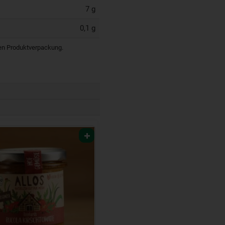
7 g
0,1 g
igen Produktverpackung.