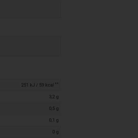
**
251 kJ / 59 kcal
3,2 g
0,5 g
0,1 g
0 g