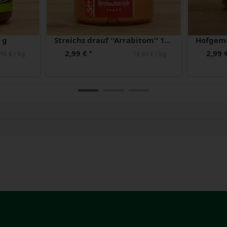
 g
Streichs drauf ''Arrabitom'' 160 g
2,99 €
2,99 
*
96 € / kg
18,69 € / kg