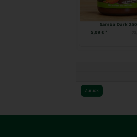
Schmalz-Töpfle Zwiebeln und Äpfeln vegan
Samba Dark 250
3,99 €
5,99 €
*
*
26,60 € / kg
23,
Zurück