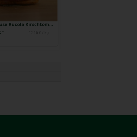
Hofgemüse Rucola Kirschtomate
Streichs drauf Papayango 160 g
€
2,99 €
*
*
22,16 € / kg
18,69 € / kg