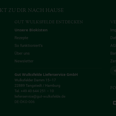
KT ZU DIR NACH HAUSE
GUT WULKSFELDE ENTDECKEN
VE
Unsere Biokisten
Im
Rezepte
Da
So funktioniert’s
AG
Über uns
Bar
Newsletter
Zer
↩
Gut Wulksfelde Lieferservice GmbH
Wulksfelder Damm 15–17
22889 Tangstedt / Hamburg
FO
Tel. +49 40 644 251 – 10
lieferservice@gut-wulksfelde.de
DE-ÖKO-006