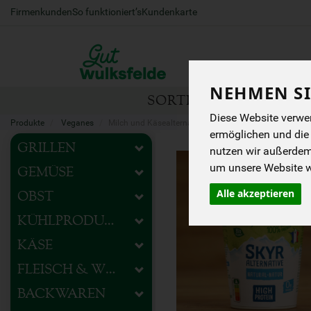
Firmenkunden
So funktioniert’s
Kundenkarte
NEHMEN SI
SORTIMENT
HOFEIG
Diese Website verwen
Produkte
Veganes
Milch und Käsealternativen
ermöglichen und die
GRILLEN
nutzen wir außerde
um unsere Website we
GEMÜSE
Alle akzeptieren
OBST
KÜHLPRODUKTE
KÄSE
FLEISCH & WURST
BACKWAREN