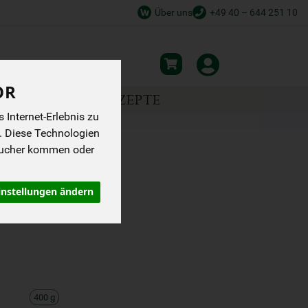
Über uns
+49 40 – 644 251 10
OR
NSPIRATION
REZEPTE
Internet-Erlebnis zu
. Diese Technologien
sucher kommen oder
JADE
instellungen ändern
400 g