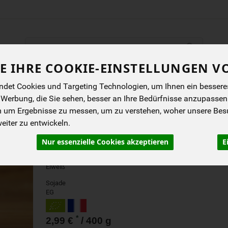
Produkt
E IHRE COOKIE-EINSTELLUNGEN V
ENES
BIOKISTEN
ANGEBOTE
NEUES
I
det Cookies und Targeting Technologien, um Ihnen ein besseres 
 Werbung, die Sie sehen, besser an Ihre Bedürfnisse anzupassen
m um Ergebnisse zu messen, um zu verstehen, woher unsere Be
SKYR ALTERNATIVE SO
iter zu entwickeln.
Verbesserte Rezeptur mit Ackerbohnen- statt
Nur essenzielle Cookies akzeptieren
E
Mandelprotein! Eine echte Alternative zu Skyr,
fest und cremig und reich an pflanzlichem
Eiweiß
Sojade
EG
*
2,99 €
/ 400 g