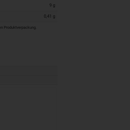
9 g
0,41 g
igen Produktverpackung.