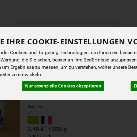
Produkt
E IHRE COOKIE-EINSTELLUNGEN V
ENES
BIOKISTEN
ANGEBOTE
NEUES
I
det Cookies und Targeting Technologien, um Ihnen ein besseres 
 Werbung, die Sie sehen, besser an Ihre Bedürfnisse anzupassen
m um Ergebnisse zu messen, um zu verstehen, woher unsere Be
SKYR NATUR AUS SCHA
iter zu entwickeln.
Neu ab Mai 2025: unser Skyr aus Bio-
Nur essenzielle Cookies akzeptieren
E
Schafmilch ist besonders proteinreich und hat
eine feste, cremige Textur.
Bergerie
EG
*
2,49 €
/ 250 g
(9,96 € / 1 kg)