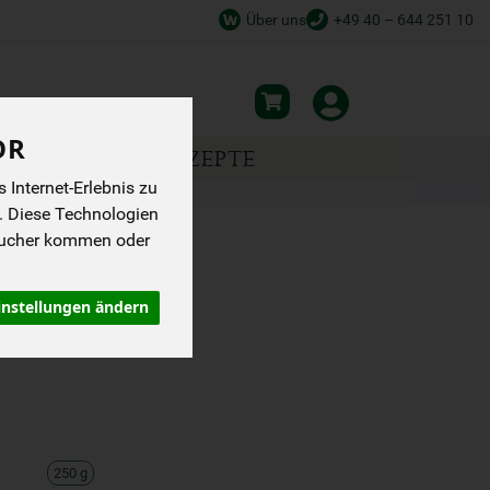
Über uns
+49 40 – 644 251 10
OR
NSPIRATION
REZEPTE
Internet-Erlebnis zu
. Diese Technologien
sucher kommen oder
FMILCH
instellungen ändern
250 g