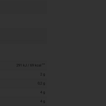
**
291 kJ / 69 kcal
2 g
0,2 g
4 g
4 g