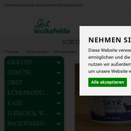
Firmenkunden
So funktioniert’s
Kundenkarte
NEHMEN SI
SORTIMENT
HOFEIG
Diese Website verwen
Produkte
Kühlprodukte
Milchprodukte
Molkereiprodukte
ermöglichen und die
GRILLEN
nutzen wir außerde
um unsere Website we
GEMÜSE
Alle akzeptieren
OBST
KÜHLPRODUKTE
KÄSE
FLEISCH & WURST
BACKWAREN