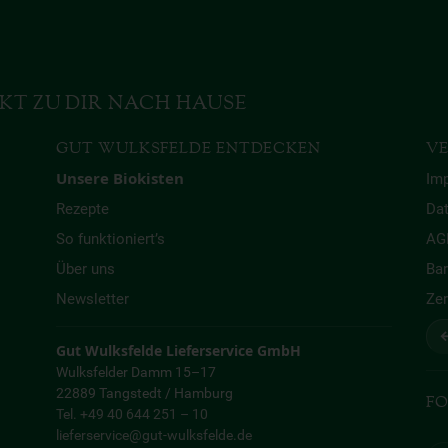
KT ZU DIR NACH HAUSE
GUT WULKSFELDE ENTDECKEN
VE
Unsere Biokisten
Im
Rezepte
Da
So funktioniert’s
AG
Über uns
Bar
Newsletter
Zer
↩
Gut Wulksfelde Lieferservice GmbH
Wulksfelder Damm 15–17
22889 Tangstedt / Hamburg
FO
Tel. +49 40 644 251 – 10
lieferservice@gut-wulksfelde.de