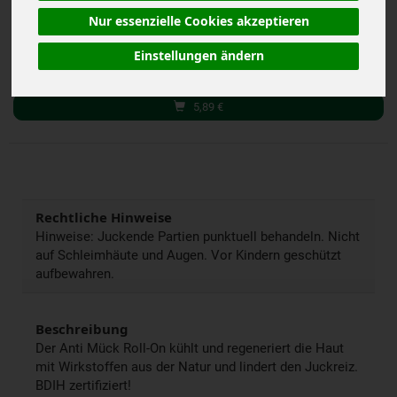
inkl. 19% MwSt.
Nur essenzielle Cookies akzeptieren
10 ml
Einstellungen ändern
Anzahl
5,89
€
Rechtliche Hinweise
Hinweise: Juckende Partien punktuell behandeln. Nicht
auf Schleimhäute und Augen. Vor Kindern geschützt
aufbewahren.
Beschreibung
Der Anti Mück Roll-On kühlt und regeneriert die Haut
mit Wirkstoffen aus der Natur und lindert den Juckreiz.
BDIH zertifiziert!