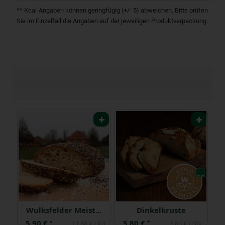
** Kcal-Angaben können geringfügig (+/- 5) abweichen. Bitte prüfen
Sie im Einzelfall die Angaben auf der jeweiligen Produktverpackung.
Wulksfelder Meisterstück 500 g
Dinkelkruste
5,90 €
5,80 €
5
*
*
 kg
11,80 € / kg
5,80 € / Stk