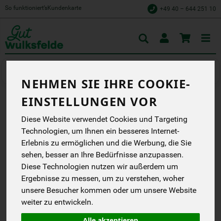
So funktioniert’s
Kundenkarte
+49 40 – 644 251 10
Toggle
cart
Kochen
Fertiggerichte
NEHMEN SIE IHRE COOKIE-
EINSTELLUNGEN VOR
HOT + SPICY CHILI
Diese Website verwendet Cookies und Targeting
NOODLES, VEGAN
Technologien, um Ihnen ein besseres Internet-
Erlebnis zu ermöglichen und die Werbung, die Sie
Bio Hot + Spicy Chili
sehen, besser an Ihre Bedürfnisse anzupassen.
Noodles
Diese Technologien nutzen wir außerdem um
?
Ergebnisse zu messen, um zu verstehen, woher
EG
unsere Besucher kommen oder um unsere Website
weiter zu entwickeln.
*
3,89 €
/ 159 g
(24,46 € / kg)
Alle akzeptieren