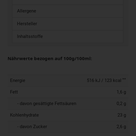
Allergene
Hersteller
Inhaltsstoffe
Nährwerte bezogen auf 100g/100ml:
**
Energie
516 kJ / 123 kcal
Fett
1,6 g
- davon gesättigte Fettsäuren
0,2 g
Kohlenhydrate
23 g
- davon Zucker
2,6 g