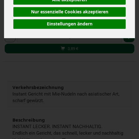
inkl. 7% MwSt.
Nur essenzielle Cookies akzeptieren
Einstellungen ändern
159 g
Anzahl
3,89
€
Verkehrsbezeichnung
Instant Gericht mit Mie-Nudeln nach asiatischer Art,
scharf gewürzt.
Beschreibung
INSTANT LECKER. INSTANT NACHHALTIG.
Endlich ein Gericht, das schnell, lecker und nachhaltig