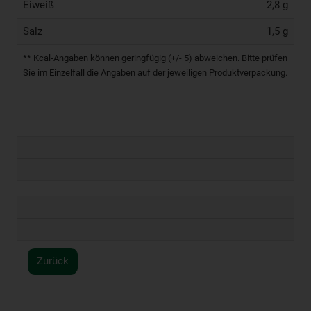
Eiweiß
2,8 g
Salz
1,5 g
** Kcal-Angaben können geringfügig (+/- 5) abweichen. Bitte prüfen
Sie im Einzelfall die Angaben auf der jeweiligen Produktverpackung.
Zurück