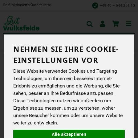
So funktioniert’s
Kundenkarte
+49 40 – 644 251 10
Toggle
cart
Backwaren
Wulksfelder Brot
NEHMEN SIE IHRE COOKIE-
EINSTELLUNGEN VOR
FRIESENBROT,
Diese Website verwendet Cookies und Targeting
Technologien, um Ihnen ein besseres Internet-
GESCHNITTEN
Erlebnis zu ermöglichen und die Werbung, die Sie
Das beliebte
sehen, besser an Ihre Bedürfnisse anzupassen.
WulksfelderFriesenbrot
Diese Technologien nutzen wir außerdem um
jetzt auch als Schnittbrot.
Ergebnisse zu messen, um zu verstehen, woher
Gut Wulksfelde
unsere Besucher kommen oder um unsere Website
DB
weiter zu entwickeln.
*
3,49 €
/ 300 g
Alle akzeptieren