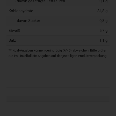
- davon gesättigte Fettsäuren
0,1 g
Kohlenhydrate
34,8 g
- davon Zucker
0,8 g
Eiweiß
5,7 g
Salz
1,1 g
** Kcal-Angaben können geringfügig (+/- 5) abweichen. Bitte prüfen
Sie im Einzelfall die Angaben auf der jeweiligen Produktverpackung.