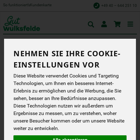
So funktioniert’s
Kundenkarte
+49 40 – 644 251 10
Toggle
cart
Veganes
vegane Ersatzprodukte
NEHMEN SIE IHRE COOKIE-
EINSTELLUNGEN VOR
MEIN VEGANES RÜHREI
Diese Website verwendet Cookies und Targeting
MIT SPECKERSATZ
Technologien, um Ihnen ein besseres Internet-
Erlebnis zu ermöglichen und die Werbung, die Sie
Veganes Rührei mit Speck
Ersatz 100% Natürlich.
sehen, besser an Ihre Bedürfnisse anzupassen.
Diese Technologien nutzen wir außerdem um
Biovegan
Ergebnisse zu messen, um zu verstehen, woher
EG
unsere Besucher kommen oder um unsere Website
weiter zu entwickeln.
*
2,49 €
/ 50 g
(4,98 € / 100 g)