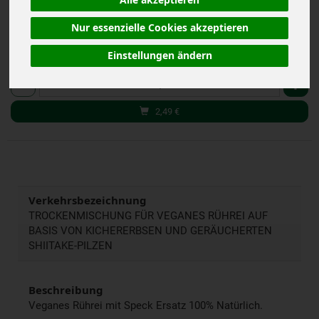
Alle akzeptieren
inkl. 7% MwSt.
Nur essenzielle Cookies akzeptieren
Einstellungen ändern
50 g
Anzahl
2,49
€
Verkehrsbezeichnung
TROCKENMISCHUNG FÜR VEGANES RÜHREI AUF
BASIS VON KICHERERBSEN UND GERÄUCHERTEN
SHIITAKE-PILZEN
Beschreibung
Veganes Rührei mit Speck Ersatz 100% Natürlich.