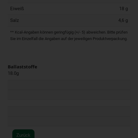
Eiweiß
18 g
Salz
4,6 g
** Kcal-Angaben können geringfügig (+/- 5) abweichen. Bitte prüfen
Sie im Einzelfall die Angaben auf der jeweiligen Produktverpackung.
Ballaststoffe
18.0g
Zurück