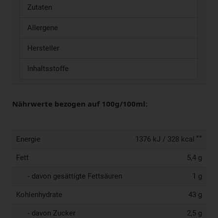
Zutaten
Allergene
Hersteller
Inhaltsstoffe
Nährwerte bezogen auf 100g/100ml:
**
Energie
1376 kJ / 328 kcal
Fett
5,4 g
- davon gesättigte Fettsäuren
1 g
Kohlenhydrate
43 g
- davon Zucker
2,5 g