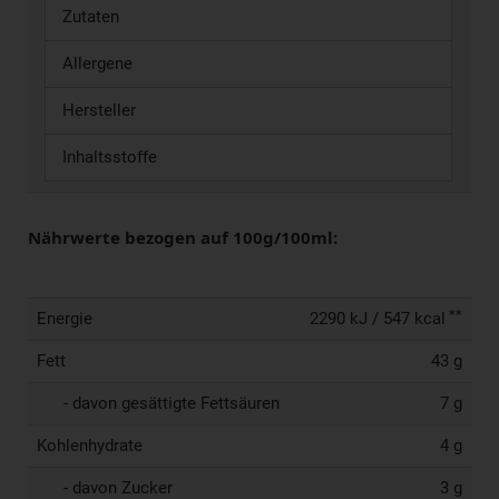
Zutaten
Allergene
Hersteller
Inhaltsstoffe
Nährwerte bezogen auf 100g/100ml:
**
Energie
2290 kJ / 547 kcal
Fett
43 g
- davon gesättigte Fettsäuren
7 g
Kohlenhydrate
4 g
- davon Zucker
3 g