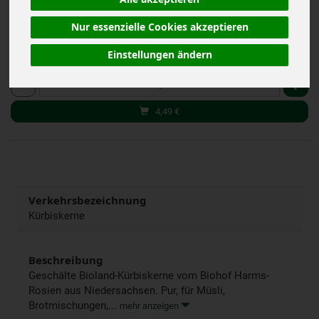
inkl. 7% MwSt.
Nur essenzielle Cookies akzeptieren
Einstellungen ändern
200 g
Anzahl
4,49
€
Verkehrsbezeichnung
Kürbiskerne
Beschreibung
Geschälte Bioland-Kürbiskerne vom Biohof Harms-
Rosien aus Niedersachsen. Pur, für Müsli,
Brotmischungen,...
mehr anzeigen