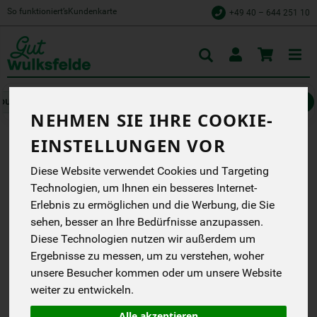
So funktioniert’s
Kundenkarte
+49 40 – 644 251 10
Toggle
cart
Müsli, Nüsse, Trockenfrüchte
Nüsse & Saaten
NEHMEN SIE IHRE COOKIE-
EINSTELLUNGEN VOR
KÜRBISKERNE AUS
Diese Website verwendet Cookies und Targeting
NIEDERSACHSEN
Technologien, um Ihnen ein besseres Internet-
Erlebnis zu ermöglichen und die Werbung, die Sie
Kürbiskerne aus
sehen, besser an Ihre Bedürfnisse anzupassen.
Niedersachsen
Diese Technologien nutzen wir außerdem um
Grell
Ergebnisse zu messen, um zu verstehen, woher
DB
unsere Besucher kommen oder um unsere Website
weiter zu entwickeln.
*
4,49 €
/ 200 g
(22,45 € / kg)
Alle akzeptieren