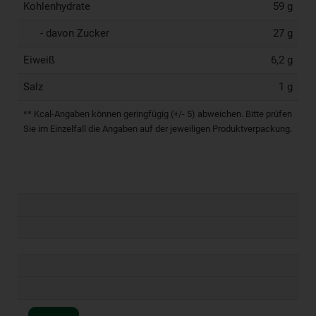
Kohlenhydrate
59 g
- davon Zucker
27 g
Eiweiß
6,2 g
Salz
1 g
** Kcal-Angaben können geringfügig (+/- 5) abweichen. Bitte prüfen
Sie im Einzelfall die Angaben auf der jeweiligen Produktverpackung.