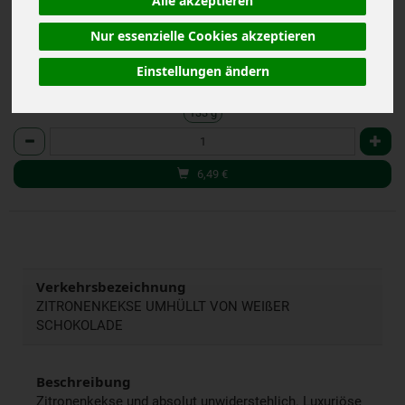
Alle akzeptieren
*
6,49 €
/ 133 g
Nur essenzielle Cookies akzeptieren
(48,80 € / kg)
inkl. 7% MwSt.
Einstellungen ändern
133 g
Anzahl
6,49
€
Verkehrsbezeichnung
ZITRONENKEKSE UMHÜLLT VON WEIßER
SCHOKOLADE
Beschreibung
Zitronenkekse und absolut unwiderstehlich. Luxuriöse