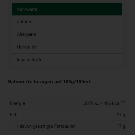
Nährwerte
Zutaten
Allergene
Hersteller
Inhaltsstoffe
Nährwerte bezogen auf 100g/100ml:
**
Energie
2079 kJ / 496 kcal
Fett
27 g
- davon gesättigte Fettsäuren
17 g