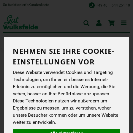
So funktioniert’s
Kundenkarte
+49 40 – 644 251 10
Toggle
cart
Naschen & Knabbern
Kekse & Waffeln
NEHMEN SIE IHRE COOKIE-
EINSTELLUNGEN VOR
LEMON MELTS -
Diese Website verwendet Cookies und Targeting
ZITRONENKEKSE MIT
Technologien, um Ihnen ein besseres Internet-
Erlebnis zu ermöglichen und die Werbung, die Sie
WEISSER SCHOKOLADE
sehen, besser an Ihre Bedürfnisse anzupassen.
SCHOTTISCHE
Diese Technologien nutzen wir außerdem um
ZITRONENKEKSE
Ergebnisse zu messen, um zu verstehen, woher
UMHÜLLT VON WEIßER
SCHOKOLADE
unsere Besucher kommen oder um unsere Website
The Island Bakery
weiter zu entwickeln.
EG