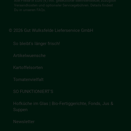
Alle Preise in Euro (€) inkl. gesetzlicher Mehrwertsteuer, zuzüglich
Versandkosten und optionaler Servicegebühren. Details findest
Du in unseren
FAQs
.
© 2026 Gut Wulksfelde Lieferservice GmbH
So bleibt's länger frisch!
Artikelwuensche
Kartoffelsorten
Tomatenvielfalt
SO FUNKTIONIERT'S
Hofküche im Glas | Bio-Fertiggerichte, Fonds, Jus &
Suppen
Newsletter