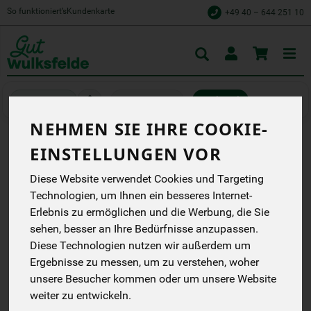
So funktioniert’s
Kundenkarte
+49 40 – 644 251 10
Toggle
cart
Speisekammer
Antipasti
NEHMEN SIE IHRE COOKIE-
EINSTELLUNGEN VOR
KALAMATA UND GRÜNE
Diese Website verwendet Cookies und Targeting
OLIVEN MEDITERR.
Technologien, um Ihnen ein besseres Internet-
KRÄUTER
Erlebnis zu ermöglichen und die Werbung, die Sie
sehen, besser an Ihre Bedürfnisse anzupassen.
Von Herzen sozial. Aus
Überzeugung ökologisch.
Diese Technologien nutzen wir außerdem um
Ergebnisse zu messen, um zu verstehen, woher
Mani Bläuel
Naturland fair
unsere Besucher kommen oder um unsere Website
GR-BIO-03
weiter zu entwickeln.