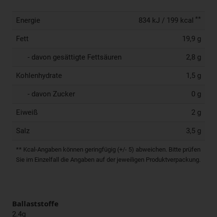
**
Energie
834 kJ / 199 kcal
Fett
19,9 g
- davon gesättigte Fettsäuren
2,8 g
Kohlenhydrate
1,5 g
- davon Zucker
0 g
Eiweiß
2 g
Salz
3,5 g
** Kcal-Angaben können geringfügig (+/- 5) abweichen. Bitte prüfen
Sie im Einzelfall die Angaben auf der jeweiligen Produktverpackung.
Ballaststoffe
2.4g