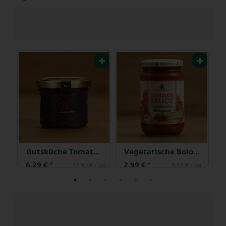
%
Gutsküche Tomatenpesto
Vegetarische Bolognese ZW
6,29 €
2,99 €
5
*
*
 kg
62,90 € / kg
8,55 € / kg