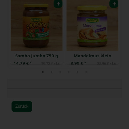
Samba Jumbo 750 g
Mandelmus klein
14,79 €
8,99 €
1
*
*
 kg
19,73 € / kg
35,96 € / kg
Zurück