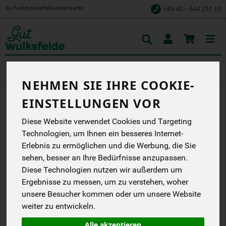
So funktioniert’s
Kundenkarte
+49 40 – 644 251 10
Toggle
cart
Backwaren
Wulksfelder Brötchen
NEHMEN SIE IHRE COOKIE-
EINSTELLUNGEN VOR
DINKEL-KEIMLING
Diese Website verwendet Cookies und Targeting
Gut Wulksfelde
Technologien, um Ihnen ein besseres Internet-
DB
Erlebnis zu ermöglichen und die Werbung, die Sie
sehen, besser an Ihre Bedürfnisse anzupassen.
*
1,40 €
/ Stk
Diese Technologien nutzen wir außerdem um
(1,40 € / Stk)
Ergebnisse zu messen, um zu verstehen, woher
inkl. 7% MwSt.
unsere Besucher kommen oder um unsere Website
weiter zu entwickeln.
Alle akzeptieren