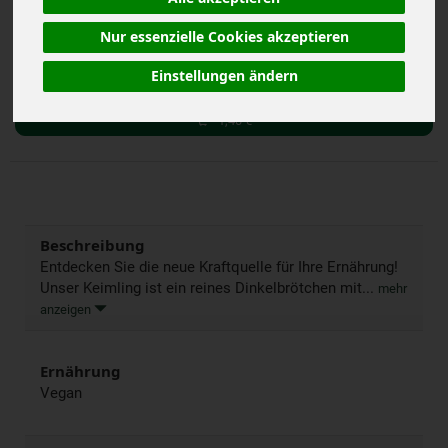
Nur essenzielle Cookies akzeptieren
Stk
Einstellungen ändern
Anzahl
1,40
€
Beschreibung
Entdecken Sie die neue Kraftquelle für Ihre Ernährung!
Unser Keimling ist ein reines Dinkelbrötchen mit...
mehr
anzeigen
Ernährung
Vegan