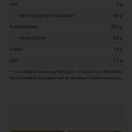
Fett
2 g
- davon gesättigte Fettsäuren
0,6 g
Kohlenhydrate
40,3 g
- davon Zucker
0,5 g
Eiweiß
7,4 g
Salz
1,3 g
** Kcal-Angaben können geringfügig (+/- 5) abweichen. Bitte prüfen
Sie im Einzelfall die Angaben auf der jeweiligen Produktverpackung.